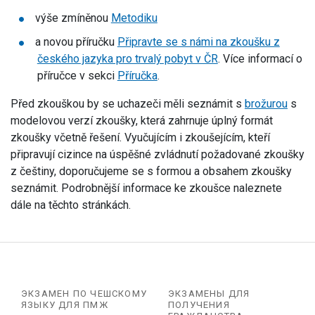
výše zmíněnou
Metodiku
a novou příručku
Připravte se s námi na zkoušku z
českého jazyka pro trvalý pobyt v ČR
. Více informací o
příručce v sekci
Příručka
.
Před zkouškou by se uchazeči měli seznámit s
brožurou
s
modelovou verzí zkoušky, která zahrnuje úplný formát
zkoušky včetně řešení. Vyučujícím i zkoušejícím, kteří
připravují cizince na úspěšné zvládnutí požadované zkoušky
z češtiny, doporučujeme se s formou a obsahem zkoušky
seznámit. Podrobnější informace ke zkoušce naleznete
dále na těchto stránkách.
ЭКЗАМЕН ПО ЧЕШСКОМУ
ЭКЗАМЕНЫ ДЛЯ
ЯЗЫКУ ДЛЯ ПМЖ
ПОЛУЧЕНИЯ