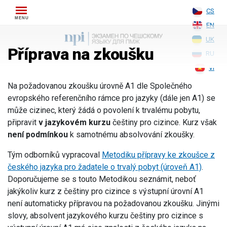
Skip
CS
to
EN
content
UK
Příprava na zkoušku
RU
VI
Na požadovanou zkoušku úrovně A1 dle Společného
evropského referenčního rámce pro jazyky (dále jen A1) se
může cizinec, který žádá o povolení k trvalému pobytu,
připravit
v jazykovém kurzu
češtiny pro cizince. Kurz však
není podmínkou
k samotnému absolvování zkoušky.
Tým odborníků vypracoval
Metodiku přípravy ke zkoušce z
českého jazyka pro žadatele o trvalý pobyt (úroveň A1)
.
Doporučujeme se s touto Metodikou seznámit, neboť
jakýkoliv kurz z češtiny pro cizince s výstupní úrovní A1
není automaticky přípravou na požadovanou zkoušku. Jinými
slovy, absolvent jazykového kurzu češtiny pro cizince s