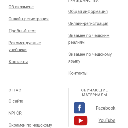
ГРАЖДАНСТВА
Об экзамене
Общая информация
Онлайн-регистрация
Онлайн-регистрация
Пробный тест
Экзамен по чешским
реалиям
Рекомендуемые
учебники
Экзамен по чешскому
языку
Контакты
Контакты
О НАС
ОБУЧАЮЩИЕ
МАТЕРИАЛЫ
О сайте
Facebook
NPI ČR
YouTube
Экзамен по чешскому