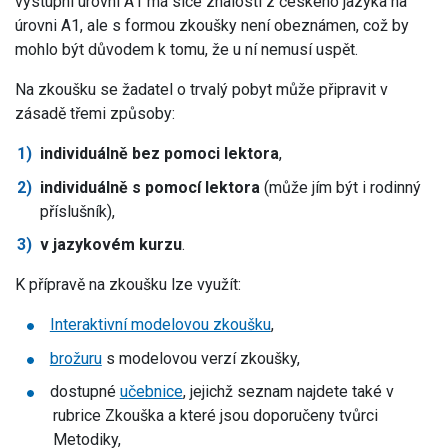
výstupní úrovní A1 má sice znalosti z českého jazyka na
úrovni A1, ale s formou zkoušky není obeznámen, což by
mohlo být důvodem k tomu, že u ní nemusí uspět.
Na zkoušku se žadatel o trvalý pobyt může připravit v
zásadě třemi způsoby:
individuálně bez pomoci lektora
,
individuálně s pomocí lektora
(může jím být i rodinný
příslušník),
v jazykovém kurzu
.
K přípravě na zkoušku lze využít:
Interaktivní modelovou zkoušku
,
brožuru
s modelovou verzí zkoušky,
dostupné
učebnice
, jejichž seznam najdete také v
rubrice Zkouška a které jsou doporučeny tvůrci
Metodiky,