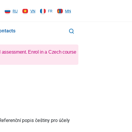
RU
VN
FR
MN
ontacts
d assessment. Enrol in a Czech course
Referenční popis češtiny pro účely