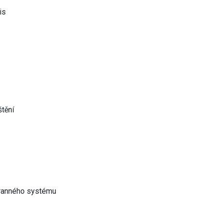
is
štění
chranného systému