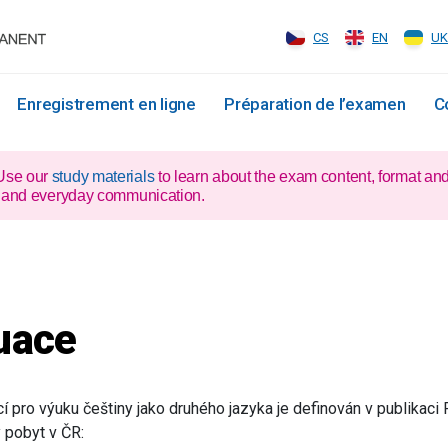
CS
EN
UK
Enregistrement en ligne
Préparation de l’examen
C
 Use our
study materials
to learn about the exam content, format an
xam and everyday communication.
uace
 pro výuku češtiny jako druhého jazyka je definován v publikaci 
 pobyt v ČR: