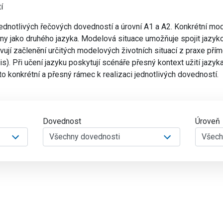
í
ednotlivých řečových dovedností a úrovní A1 a A2. Konkrétní mod
iny jako druhého jazyka. Modelová situace umožňuje spojit jazy
í začlenění určitých modelových životních situací z praxe přím
s). Při učení jazyku poskytují scénáře přesný kontext užití jazyka
to konkrétní a přesný rámec k realizaci jednotlivých dovedností.
Dovednost
Úroveň