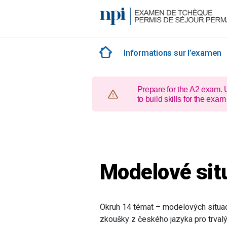
Skip
to
content
Informations sur l’examen
Prepare for the A2 exam.
to build skills for the e
Modelové sit
Okruh 14 témat – modelových situací
zkoušky z českého jazyka pro trvalý