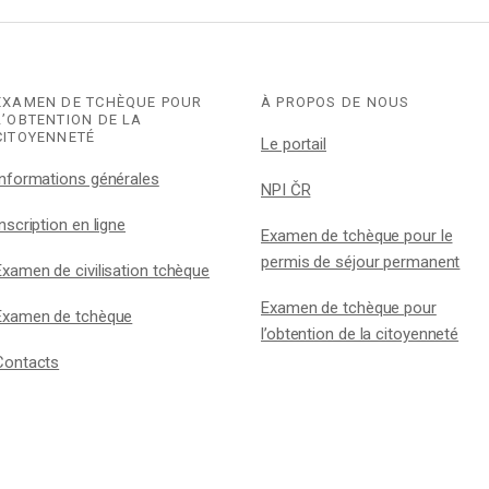
EXAMEN DE TCHÈQUE POUR
À PROPOS DE NOUS
L’OBTENTION DE LA
CITOYENNETÉ
Le portail
Informations générales
NPI ČR
Inscription en ligne
Examen de tchèque pour le
permis de séjour permanent
Examen de civilisation tchèque
Examen de tchèque pour
Examen de tchèque
l’obtention de la citoyenneté
Contacts