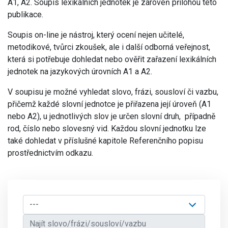
A1, A2. Soupis lexikálních jednotek je zároveň přílohou této
publikace.
Soupis on-line je nástroj, který ocení nejen učitelé,
metodikové, tvůrci zkoušek, ale i další odborná veřejnost,
která si potřebuje dohledat nebo ověřit zařazení lexikálních
jednotek na jazykových úrovních A1 a A2.
V soupisu je možné vyhledat slovo, frázi, sousloví či vazbu,
přičemž každé slovní jednotce je přiřazena její úroveň (A1
nebo A2), u jednotlivých slov je určen slovní druh, případně
rod, číslo nebo slovesný vid. Každou slovní jednotku lze
také dohledat v příslušné kapitole Referenčního popisu
prostřednictvím odkazu.