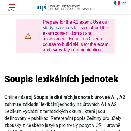
Skip
FR
to
content
Prepare for the A2 exam. Use our
study materials
to learn about the
exam content, format and
assessment. Enrol in a Czech
course to build skills for the exam
and everyday communication.
Soupis lexikálních jednotek
Online nástroj
Soupis lexikálních jednotek úrovně A1, A2
zahrnuje základní lexikální jednotky na úrovních A1 a A2.
Lexikum vychází z tematických okruhů, které jsou
definovány v publikaci Referenční popis češtiny pro účely
zkoušky z českého jazyka pro trvalý pobyt v ČR – úrovně