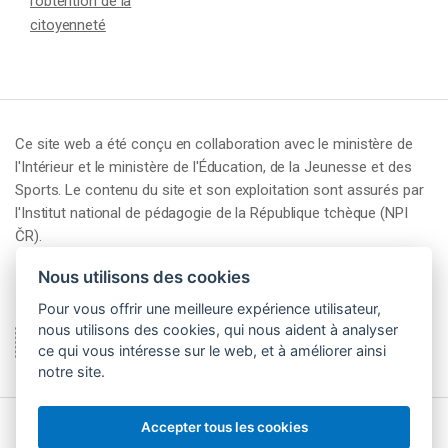
l’obtention de la
citoyenneté
Ce site web a été conçu en collaboration avec le ministère de
l'Intérieur et le ministère de l'Éducation, de la Jeunesse et des
Sports. Le contenu du site et son exploitation sont assurés par
l'Institut national de pédagogie de la République tchèque (NPI
ČR).
Nous utilisons des cookies
Pour vous offrir une meilleure expérience utilisateur,
nous utilisons des cookies, qui nous aident à analyser
ce qui vous intéresse sur le web, et à améliorer ainsi
notre site.
Accepter tous les cookies
© 2026 Národní pedagogický institut České republiky (NPI