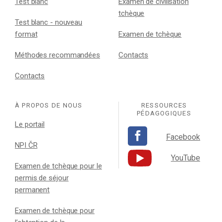
Test blanc
Examen de civilisation
tchèque
Test blanc - nouveau
format
Examen de tchèque
Méthodes recommandées
Contacts
Contacts
À PROPOS DE NOUS
RESSOURCES
PÉDAGOGIQUES
Le portail
Facebook
NPI ČR
YouTube
Examen de tchèque pour le
permis de séjour
permanent
Examen de tchèque pour