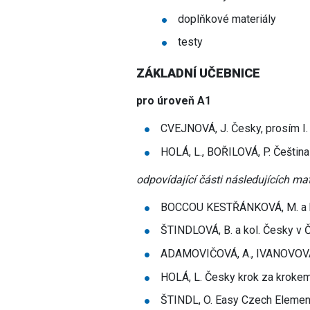
doplňkové materiály
testy
ZÁKLADNÍ UČEBNICE
pro úroveň A1
CVEJNOVÁ, J. Česky, prosím I. 
HOLÁ, L., BOŘILOVÁ, P. Čeština
odpovídající části následujících mat
BOCCOU KESTŘÁNKOVÁ, M. a kol.
ŠTINDLOVÁ, B. a kol. Česky v Č
ADAMOVIČOVÁ, A., IVANOVOVÁ, D
HOLÁ, L. Česky krok za krokem 
ŠTINDL, O. Easy Czech Element