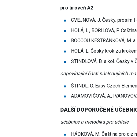
pro úroveň A2
CVEJNOVÁ, J. Česky, prosím I a
HOLÁ, L., BOŘILOVÁ, P. Čeština 
BOCCOU KESTŘÁNKOVÁ, M. a kol.
HOLÁ, L. Česky krok za krokem 
ŠTINDLOVÁ, B. a kol. Česky v Č
odpovídající části následujících mat
ŠTINDL, O. Easy Czech Element
ADAMOVIČOVÁ, A., IVANOVOVÁ, D
DALŠÍ DOPORUČENÉ UČEBNIC
učebnice a metodika pro učitele
HÁDKOVÁ, M. Čeština pro cizin