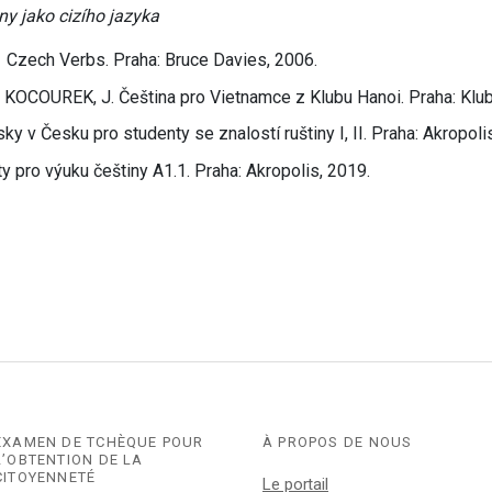
iny jako cizího jazyka
Czech Verbs. Praha: Bruce Davies, 2006.
OCOUREK, J. Čeština pro Vietnamce z Klubu Hanoi. Praha: Klub
y v Česku pro studenty se znalostí ruštiny I, II. Praha: Akropol
y pro výuku češtiny A1.1. Praha: Akropolis, 2019.
EXAMEN DE TCHÈQUE POUR
À PROPOS DE NOUS
L’OBTENTION DE LA
CITOYENNETÉ
Le portail