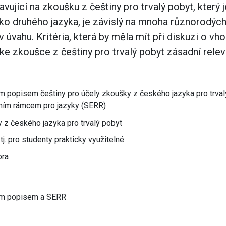
vující na zkoušku z češtiny pro trvalý pobyt, který
ako druhého jazyka, je závislý na mnoha různorodých 
v úvahu. Kritéria, která by měla mít při diskuzi o
e zkoušce z češtiny pro trvalý pobyt zásadní relevan
m popisem češtiny pro účely zkoušky z českého jazyka pro trval
ím rámcem pro jazyky (SERR)
 z českého jazyka pro trvalý pobyt
tj. pro studenty prakticky využitelné
ora
ím popisem a SERR