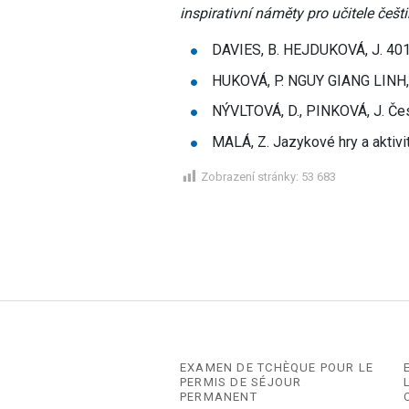
inspirativní náměty pro učitele češt
DAVIES, B. HEJDUKOVÁ, J. 401 
HUKOVÁ, P. NGUY GIANG LINH, K
NÝVLTOVÁ, D., PINKOVÁ, J. Česk
MALÁ, Z. Jazykové hry a aktivit
Zobrazení stránky:
53 683
EXAMEN DE TCHÈQUE POUR LE
PERMIS DE SÉJOUR
PERMANENT