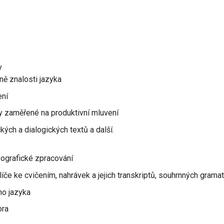
y
ně znalosti jazyka
ení
ly zaměřené na produktivní mluvení
ých a dialogických textů a další.
pografické zpracování
klíče ke cvičením, nahrávek a jejich transkriptů, souhrnných gram
ho jazyka
ora