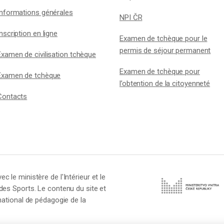
Informations générales
NPI ČR
Inscription en ligne
Examen de tchèque pour le
permis de séjour permanent
Examen de civilisation tchèque
Examen de tchèque pour
Examen de tchèque
l’obtention de la citoyenneté
Contacts
 le ministère de l'Intérieur et le
 des Sports. Le contenu du site et
 national de pédagogie de la