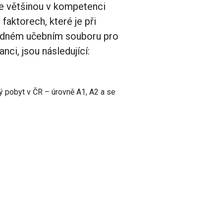
 je většinou v kompetenci
faktorech, které je při
 vhodném učebním souboru pro
ci, jsou následující:
ý pobyt v ČR – úrovně A1, A2 a se