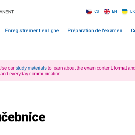
CS
EN
UK
Enregistrement en ligne
Préparation de l’examen
C
 Use our
study materials
to learn about the exam content, format an
xam and everyday communication.
učebnice