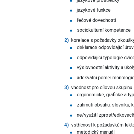
jazykové prostředky
jazykové funkce
řečové dovednosti
sociokulturní kompetence
korelace s požadavky zkoušk
deklarace odpovídající úrov
odpovídající typologie cvič
výslovnostní aktivity a úko
adekvátní poměr monologick
vhodnost pro cílovou skupinu
ergonomické, grafické a ty
zahrnutí obsahu, slovníku, 
ne/využití zprostředkovací
vstřícnost k požadavkům lekt
metodický manuál