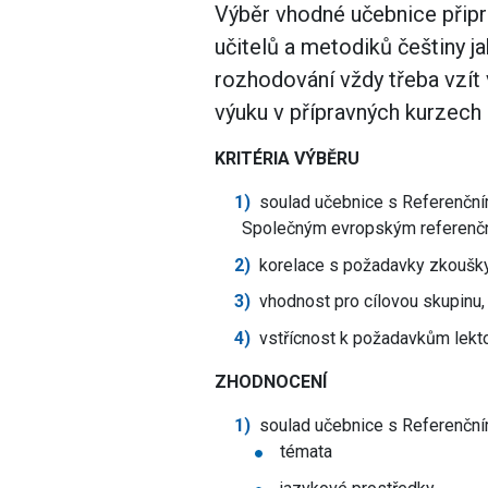
Výběr vhodné učebnice připra
učitelů a metodiků češtiny j
rozhodování vždy třeba vzít 
výuku v přípravných kurzech k
KRITÉRIA VÝBĚRU
soulad učebnice s Referenční
Společným evropským referenčn
korelace s požadavky zkoušky
vhodnost pro cílovou skupinu, 
vstřícnost k požadavkům lekt
ZHODNOCENÍ
soulad učebnice s Referenčn
témata