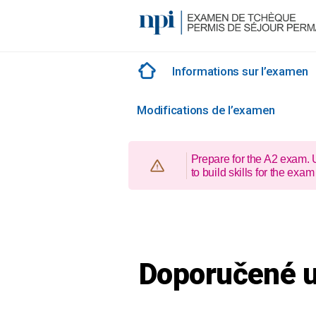
Skip
to
content
Informations sur l’examen
Modifications de l’examen
Prepare for the A2 exam.
to build skills for the e
Doporučené 