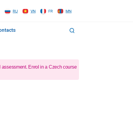
RU
VN
FR
MN
ontacts
d assessment. Enrol in a Czech course