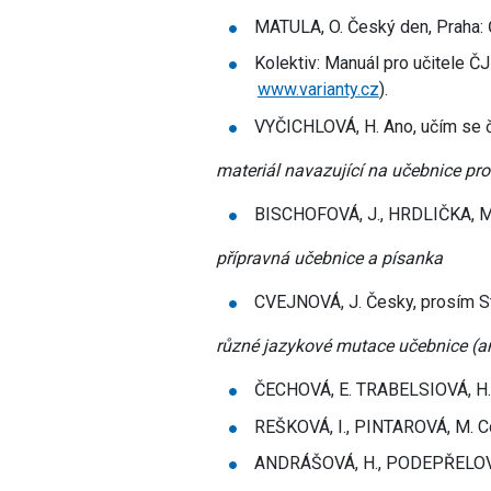
MATULA, O. Český den, Praha: Č
Kolektiv: Manuál pro učitele ČJ 
www.varianty.cz
).
VYČICHLOVÁ, H. Ano, učím se č
materiál navazující na učebnice pro
BISCHOFOVÁ, J., HRDLIČKA, M. 
přípravná učebnice a písanka
CVEJNOVÁ, J. Česky, prosím Sta
různé jazykové mutace učebnice (a
ČECHOVÁ, E. TRABELSIOVÁ, H. D
REŠKOVÁ, I., PINTAROVÁ, M. C
ANDRÁŠOVÁ, H., PODEPŘELOVÁ, A