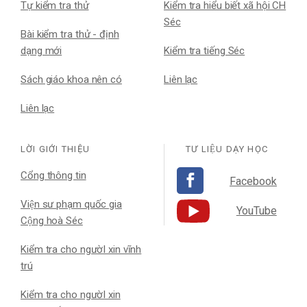
Tự kiểm tra thử
Kiểm tra hiểu biết xã hội CH
Séc
Bài kiểm tra thử - định
dạng mới
Kiểm tra tiếng Séc
Sách giáo khoa nên có
Liên lạc
Liên lạc
LỜI GIỚI THIỆU
TƯ LIỆU DẠY HỌC
Cổng thông tin
Facebook
Viện sư phạm quốc gia
YouTube
Cộng hoà Séc
Kiểm tra cho ngườI xin vĩnh
trú
Kiểm tra cho ngườI xin