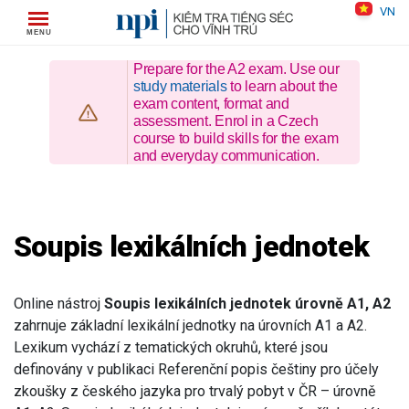
Skip
VN
to
content
Prepare for the A2 exam. Use our
study materials
to learn about the
exam content, format and
assessment. Enrol in a Czech
course to build skills for the exam
and everyday communication.
Soupis lexikálních jednotek
Online nástroj
Soupis lexikálních jednotek úrovně A1, A2
zahrnuje základní lexikální jednotky na úrovních A1 a A2.
Lexikum vychází z tematických okruhů, které jsou
definovány v publikaci Referenční popis češtiny pro účely
zkoušky z českého jazyka pro trvalý pobyt v ČR – úrovně