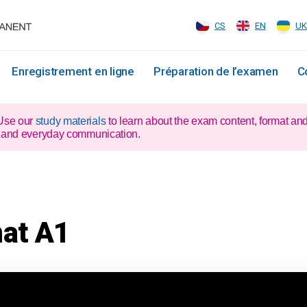
CS
EN
UK
Enregistrement en ligne
Préparation de l’examen
C
 Use our
study materials
to learn about the exam content, format an
xam and everyday communication.
nat A1