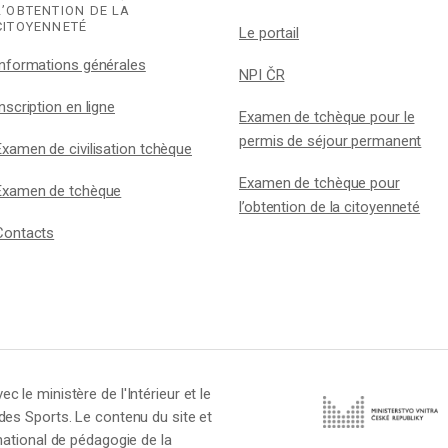
L’OBTENTION DE LA
CITOYENNETÉ
Le portail
Informations générales
NPI ČR
Inscription en ligne
Examen de tchèque pour le
permis de séjour permanent
Examen de civilisation tchèque
Examen de tchèque pour
Examen de tchèque
l’obtention de la citoyenneté
Contacts
 le ministère de l'Intérieur et le
 des Sports. Le contenu du site et
 national de pédagogie de la