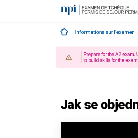
Skip
to
content
Informations sur l’examen
Prepare for the A2 exam.
to build skills for the e
Jak se objed