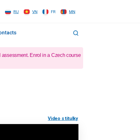
RU
VN
FR
MN
ontacts
d assessment. Enrol in a Czech course
Video s titulky