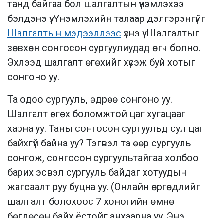
танд байгаа бол шалгалтын үнэмлэхээ
бэлдэнэ үү. Үнэмлэхийн талаар дэлгэрэнгүйг
Шалгалтын мэдээллээс
үзнэ үү. Шалгалтыг
зөвхөн сонгосон сургуулиудад өгч болно.
Эхлээд шалгалт өгөхийг хүсэж буй хотыг
сонгоно уу.
Та одоо сургууль, өдрөө сонгоно уу.
Шалгалт өгөх боломжтой цаг хугацааг
харна уу. Таны сонгосон сургуульд сул цаг
байхгүй байна уу? Тэгвэл та өөр сургууль
сонгож, сонгосон сургуультайгаа холбоо
барих эсвэл сургууль байдаг хотуудын
жагсаалт руу буцна уу. (Онлайн өргөдлийг
шалгалт болохоос 7 хоногийн өмнө
бөглөсөн байх ёстойг анхаарна уу. Энэ