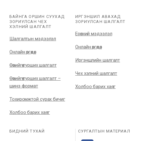
БАЙНГА ОРШИН СУУХАД
ИРГЭНШИЛ АВАХАД
ЗОРИУЛСАН ЧЕХ
ЗОРИУЛСАН ШАЛГАЛТ
ХЭЛНИЙ ШАЛГАЛТ
Ерөнхий мэдээлэл
Шалгалтын мэдээлэл
Онлайн өргөдөл
Онлайн өргөдөл
Иргэншлийн шалгалт
Өөрийгөө турших шалгалт
Чех хэлний шалгалт
Өөрийгөө турших шалгалт –
шинэ формат
Холбоо барих хаяг
Тохиромжтой сурах бичиг
Холбоо барих хаяг
БИДНИЙ ТУХАЙ
СУРГАЛТЫН МАТЕРИАЛ