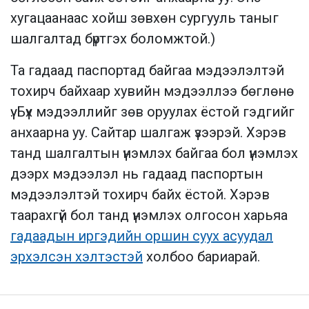
хугацаанаас хойш зөвхөн сургууль таныг
шалгалтад бүртгэх боломжтой.)
Та гадаад паспортад байгаа мэдээлэлтэй
тохирч байхаар хувийн мэдээллээ бөглөнө
үү. Бүх мэдээллийг зөв оруулах ёстой гэдгийг
анхаарна уу. Сайтар шалгаж үзээрэй. Хэрэв
танд шалгалтын үнэмлэх байгаа бол үнэмлэх
дээрх мэдээлэл нь гадаад паспортын
мэдээлэлтэй тохирч байх ёстой. Хэрэв
таарахгүй бол танд үнэмлэх олгосон харьяа
гадаадын иргэдийн оршин суух асуудал
эрхэлсэн хэлтэстэй
холбоо бариарай.