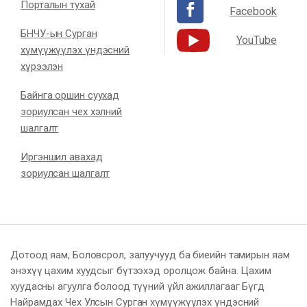
Порталын тухай
Facebook
БНЧУ-ын Сурган
YouTube
хүмүүжүүлэх үндэсний
хүрээлэн
Байнга оршин суухад
зориулсан чех хэлний
шалгалт
Иргэншил авахад
зориулсан шалгалт
Дотоод яам, Боловсрол, залуучууд ба биеийн тамирын яам
энэхүү цахим хуудсыг бүтээхэд оролцож байна. Цахим
хуудасны агуулга болоод түүний үйл ажиллагааг Бүгд
Найрамдах Чех Улсын Сурган хүмүүжүүлэх үндэсний