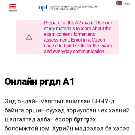
Skip
MN
to
content
Prepare for the A2 exam. Use our
study materials
to learn about the
exam content, format and
assessment. Enrol in a Czech
course to build skills for the exam
and everyday communication.
Онлайн өргөдөл A1
Энд онлайн маягтыг ашиглан БНЧУ-д
байнга оршин суухад зориулсан чех хэлний
шалгалтад албан ёсоор бүртгүүлэх
боломжтой юм. Хувийн мэдээлэл ба хэрэв