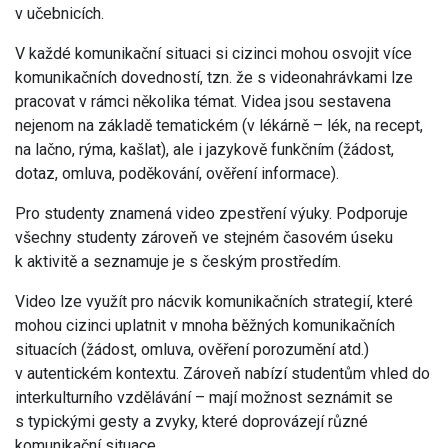
v učebnicích.
V každé komunikační situaci si cizinci mohou osvojit více
komunikačních dovedností, tzn. že s videonahrávkami lze
pracovat v rámci několika témat. Videa jsou sestavena
nejenom na základě tematickém (v lékárně – lék, na recept,
na lačno, rýma, kašlat), ale i jazykově funkčním (žádost,
dotaz, omluva, poděkování, ověření informace).
Pro studenty znamená video zpestření výuky. Podporuje
všechny studenty zároveň ve stejném časovém úseku
k aktivitě a seznamuje je s českým prostředím.
Video lze využít pro nácvik komunikačních strategií, které
mohou cizinci uplatnit v mnoha běžných komunikačních
situacích (žádost, omluva, ověření porozumění atd.)
v autentickém kontextu. Zároveň nabízí studentům vhled do
interkulturního vzdělávání – mají možnost seznámit se
s typickými gesty a zvyky, které doprovázejí různé
komunikační situace.