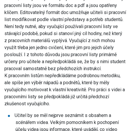
pracovní listy jsou ve formátu doc a pdf a jsou opatřeny
klíčem. Editovatelný formát doc umožňuje učiteli si pracovní
list modifikovat podle vlastní představy a potřeb studentů.
Není tedy nutné, aby vyučující používali pracovní listy ve
stávající podobě, pokud si stanoví jiný cíl hodiny, než který
z pracovních materiálů vyplývá. Vyučující z nich mohou
využít třeba jen jedno cvičení, které jim pro jejich účely
poslouží. I z tohoto důvodu jsou pracovní listy primárně
určeny pro učitele a nepředpokládá se, že by s nimi student
pracoval samostatně bez předchozích instrukcí.
K pracovním listům nepředkládáme podrobnou metodiku,
ale spíše jen výběr nápadů a podnětů, které by měly
vyučujícího motivovat k vlastní kreativitě. Pro práci s videi a
pracovními listy se předpokládá již určitá předchozí
zkušenost vyučujícího.
Učitel by se měl nejprve seznámit s obsahem a
scénářem videa. Velkým pomocníkem k pochopení
účelu videa jsou informace, které uvádějí, co video