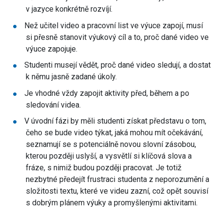
v jazyce konkrétně rozvíjí.
Než učitel video a pracovní list ve výuce zapojí, musí
si přesně stanovit výukový cíl a to, proč dané video ve
výuce zapojuje.
Studenti musejí vědět, proč dané video sledují, a dostat
k němu jasně zadané úkoly.
Je vhodné vždy zapojit aktivity před, během a po
sledování videa.
V úvodní fázi by měli studenti získat představu o tom,
čeho se bude video týkat, jaká mohou mít očekávání,
seznamují se s potenciálně novou slovní zásobou,
kterou později uslyší, a vysvětlí si klíčová slova a
fráze, s nimiž budou později pracovat. Je totiž
nezbytné předejít frustraci studenta z neporozumění a
složitosti textu, které ve videu zazní, což opět souvisí
s dobrým plánem výuky a promyšlenými aktivitami.