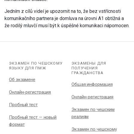
Jedním z cílů videí je upozornit na to, že bez vstřícnosti
komunikačního partnera je domluva na úrovni A1 obtížná a
že rodilý mluvčí musí být k úspěšné komunikaci nápomocen.
ЭКЗАМЕН ПО ЧЕШСКОМУ
ЭКЗАМЕНЫ ДЛЯ
ЯЗЫКУ ДЛЯ ПМЖ
ПОЛУЧЕНИЯ
ГРАЖДАНСТВА
Об экзамене
Общая информация
Онлайн-регистрация
Онлайн-регистрация
Пробный тест
Экзамен по чешским
реалиям
Пробный тест — новый
формат
Экзамен по чешскому