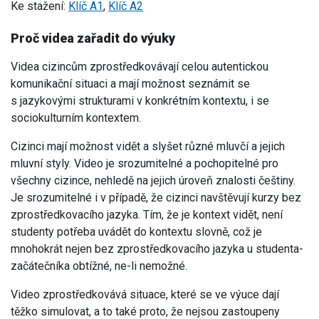
Ke stažení:
Klíč A1
,
Klíč A2
Proč videa zařadit do výuky
Videa cizincům zprostředkovávají celou autentickou
komunikační situaci a mají možnost seznámit se
s jazykovými strukturami v konkrétním kontextu, i se
sociokulturním kontextem.
Cizinci mají možnost vidět a slyšet různé mluvčí a jejich
mluvní styly. Video je srozumitelné a pochopitelné pro
všechny cizince, nehledě na jejich úroveň znalosti češtiny.
Je srozumitelné i v případě, že cizinci navštěvují kurzy bez
zprostředkovacího jazyka. Tím, že je kontext vidět, není
studenty potřeba uvádět do kontextu slovně, což je
mnohokrát nejen bez zprostředkovacího jazyka u studenta-
začátečníka obtížné, ne-li nemožné.
Video zprostředkovává situace, které se ve výuce dají
těžko simulovat, a to také proto, že nejsou zastoupeny