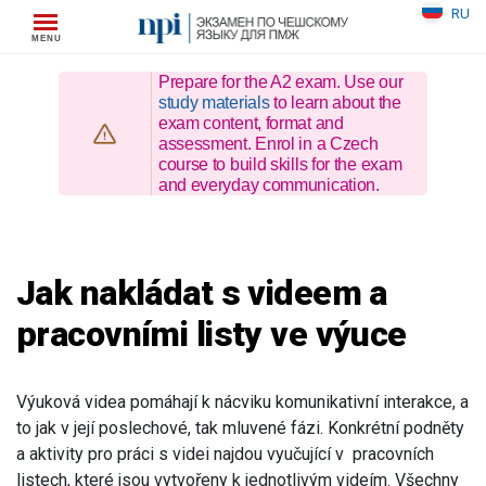
Skip
RU
to
content
Prepare for the A2 exam. Use our
study materials
to learn about the
exam content, format and
assessment. Enrol in a Czech
course to build skills for the exam
and everyday communication.
Jak nakládat s videem a
pracovními listy ve výuce
Výuková videa pomáhají k nácviku komunikativní interakce, a
to jak v její poslechové, tak mluvené fázi. Konkrétní podněty
a aktivity pro práci s videi najdou vyučující v pracovních
listech, které jsou vytvořeny k jednotlivým videím. Všechny