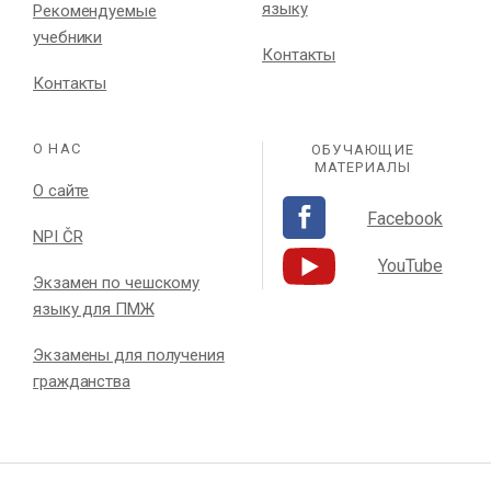
языку
Рекомендуемые
учебники
Контакты
Контакты
О НАС
ОБУЧАЮЩИЕ
МАТЕРИАЛЫ
О сайте
Facebook
NPI ČR
YouTube
Экзамен по чешскому
языку для ПМЖ
Экзамены для получения
гражданства