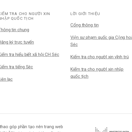
KIỂM TRA CHO NGƯỜI XIN
LỜI GIỚI THIỆU
NHẬP QUỐC TỊCH
Cổng thông tin
Thông tin chung
Viện sư phạm quốc gia Cộng hoa
ăng ký trực tuyến
Séc
Kiểm tra hiểu biết xã hội CH Séc
Kiểm tra cho ngườI xin vĩnh trú
iểm tra tiếng Séc
Kiểm tra cho ngườI xin nhập
quốc tịch
Liên lạc
 thể thao góp phần tạo nên trang web