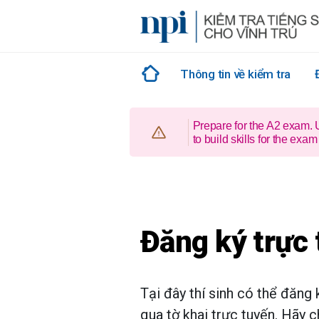
Skip
to
content
Thông tin về kiểm tra
Prepare for the A2 exam.
to build skills for the e
Đăng ký trực
Tại đây thí sinh có thể đăng ky
qua tờ khai trực tuyến. Hãy 