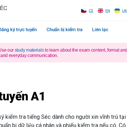
CS
EN
UK
Đăng ký trực tuyến
Chuẩn bị kiểm tra
Liên lạc
 Use our
study materials
to learn about the exam content, format an
xam and everyday communication.
 tuyến A1
́ kiểm tra tiếng Séc dành cho người xin vĩnh trú tạ
chuẩn bị dữ liệu cá nhân và phiếu kiểm tra nếu có. 