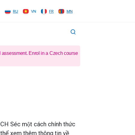
RU
VN
FR
MN
d assessment. Enrol in a Czech course
i CH Séc một cách chính thức
Có thể xem thêm thông tin về