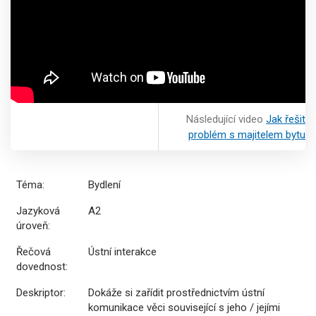
Následující video
Jak řešit
problém s majitelem bytu
Téma:
Bydlení
Jazyková
A2
úroveň:
Řečová
Ústní interakce
dovednost:
Deskriptor:
Dokáže si zařídit prostřednictvím ústní
komunikace věci související s jeho / jejími