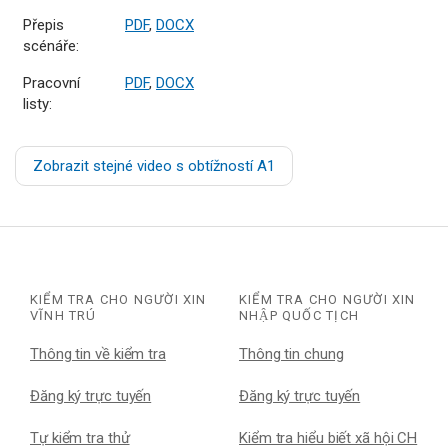
Přepis
PDF
,
DOCX
scénáře:
Pracovní
PDF
,
DOCX
listy:
Zobrazit stejné video s obtížností A1
KIỂM TRA CHO NGƯỜI XIN
KIỂM TRA CHO NGƯỜI XIN
VĨNH TRÚ
NHẬP QUỐC TỊCH
Thông tin về kiểm tra
Thông tin chung
Đăng ký trực tuyến
Đăng ký trực tuyến
Tự kiểm tra thử
Kiểm tra hiểu biết xã hội CH