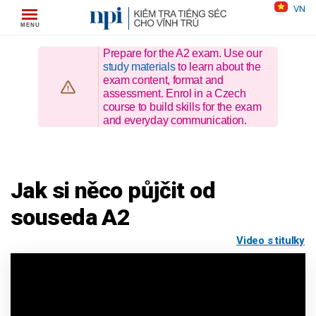
Skip
VN
to
content
Prepare for the A2 exam. Use our
study materials
to learn about the
exam content, format and
assessment. Enrol in a Czech
course to build skills for the exam
and everyday communication.
Jak si něco půjčit od
souseda A2
Video s titulky