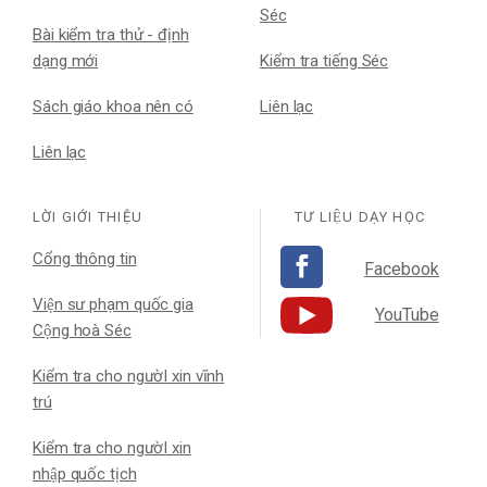
Séc
Bài kiểm tra thử - định
dạng mới
Kiểm tra tiếng Séc
Sách giáo khoa nên có
Liên lạc
Liên lạc
LỜI GIỚI THIỆU
TƯ LIỆU DẠY HỌC
Cổng thông tin
Facebook
Viện sư phạm quốc gia
YouTube
Cộng hoà Séc
Kiểm tra cho ngườI xin vĩnh
trú
Kiểm tra cho ngườI xin
nhập quốc tịch