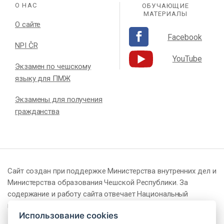
О НАС
ОБУЧАЮЩИЕ
МАТЕРИАЛЫ
О сайте
Facebook
NPI ČR
YouTube
Экзамен по чешскому
языку для ПМЖ
Экзамены для получения
гражданства
Сайт создан при поддержке Министерства внутренних дел и
Министерства образования Чешской Республики. За
содержание и работу сайта отвечает Национальный
педагогический институт Чешской Республики (NPI ČR).
Использование cookies