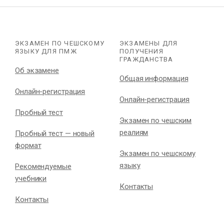
ЭКЗАМЕН ПО ЧЕШСКОМУ
ЭКЗАМЕНЫ ДЛЯ
ЯЗЫКУ ДЛЯ ПМЖ
ПОЛУЧЕНИЯ
ГРАЖДАНСТВА
Об экзамене
Общая информация
Онлайн-регистрация
Онлайн-регистрация
Пробный тест
Экзамен по чешским
реалиям
Пробный тест — новый
формат
Экзамен по чешскому
языку
Рекомендуемые
учебники
Контакты
Контакты