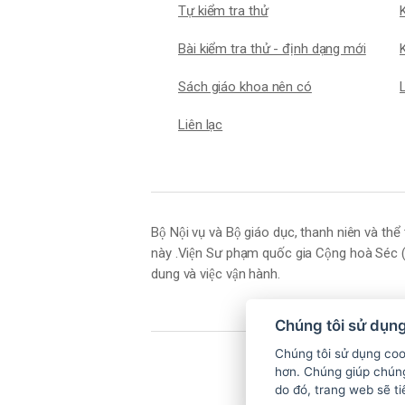
Tự kiểm tra thử
Bài kiểm tra thử - định dạng mới
K
Sách giáo khoa nên có
Liên lạc
Bộ Nội vụ và Bộ giáo dục, thanh niên và
này .Viện Sư phạm quốc gia Cộng hoà Séc
dung và việc vận hành.
Chúng tôi sử dụn
Chúng tôi sử dụng coo
hơn. Chúng giúp chúng
do đó, trang web sẽ ti