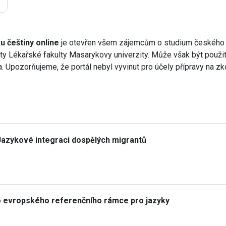
u češtiny online
je otevřen všem zájemcům o studium českého ja
ty Lékařské fakulty Masarykovy univerzity. Může však být použit
ka. Upozorňujeme, že portál nebyl vyvinut pro účely přípravy na 
Jazykové integraci dospělých migrantů
o evropského referenčního rámce pro jazyky