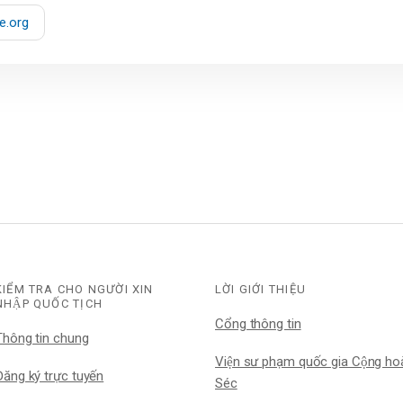
e.org
KIỂM TRA CHO NGƯỜI XIN
LỜI GIỚI THIỆU
NHẬP QUỐC TỊCH
Cổng thông tin
Thông tin chung
Viện sư phạm quốc gia Cộng hoa
ăng ký trực tuyến
Séc