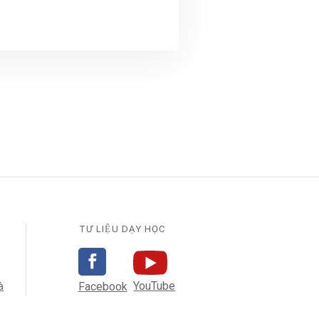
TƯ LIỆU DẠY HỌC
YouTube
̀
Facebook