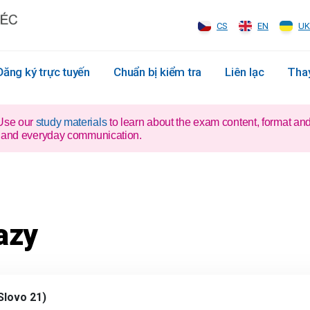
CS
EN
UK
Đăng ký trực tuyến
Chuẩn bị kiểm tra
Liên lạc
Thay
 Use our
study materials
to learn about the exam content, format an
xam and everyday communication.
azy
Slovo 21)