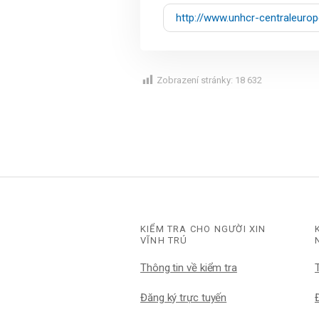
http://www.unhcr-centraleurop
Zobrazení stránky:
18 632
KIỂM TRA CHO NGƯỜI XIN
VĨNH TRÚ
Thông tin về kiểm tra
Đăng ký trực tuyến
Đ