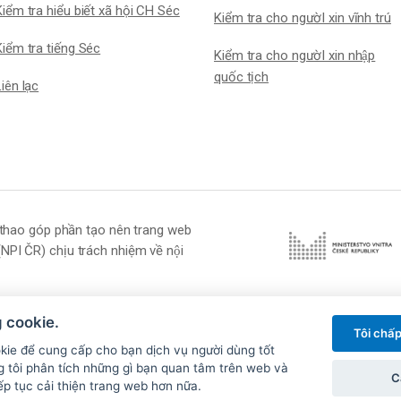
Kiểm tra hiểu biết xã hội CH Séc
Kiểm tra cho ngườI xin vĩnh trú
iểm tra tiếng Séc
Kiểm tra cho ngườI xin nhập
quốc tịch
Liên lạc
 thể thao góp phần tạo nên trang web
 (NPI ČR) chịu trách nhiệm về nội
g cookie.
Tôi chấp
kie để cung cấp cho bạn dịch vụ người dùng tốt
© 2026 Národní pedagogický institut České republiky (NPI ČR)
 tôi phân tích những gì bạn quan tâm trên web và
Ca
ếp tục cải thiện trang web hơn nữa.