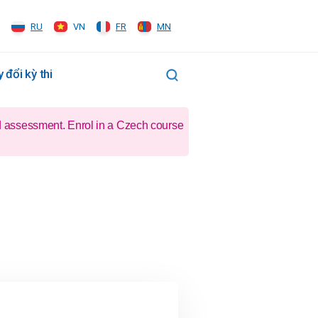
RU
VN
FR
MN
 đổi kỳ thi
d assessment. Enrol in a Czech course