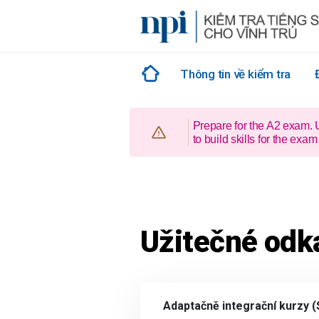
Skip
to
content
Thông tin về kiểm tra
Prepare for the A2 exam.
to build skills for the e
Užitečné odk
Adaptačně integrační kurzy (