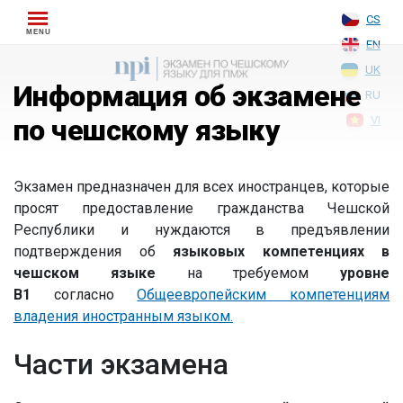
Skip
CS
to
EN
content
UK
Информация об экзамене
RU
по чешскому языку
VI
Экзамен предназначен для всех иностранцев, которые
просят предоставление гражданства Чешской
Республики и нуждаются в предъявлении
подтверждения об
языковых компетенциях в
чешском языке
на требуемом
уровне
B1
согласно
Общеевропейским компетенциям
владения иностранным языком.
Части экзамена