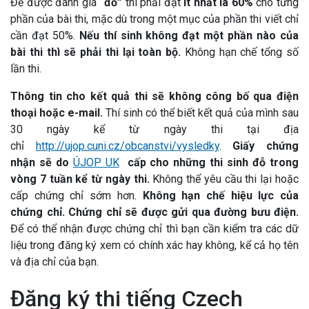
Để được đánh giá
“đỗ”
thì phải đạt
ít nhất là 60%
cho từng
phần của bài thi, mặc dù trong một mục của phần thi viết chỉ
cần đạt 50%.
Nếu thí sinh không đạt một phần nào của
bài thi thì sẽ phải thi lại toàn bộ.
Không hạn chế tổng số
lần thi.
Thông tin cho kết quả thi sẽ không công bố qua điện
thoại hoặc e-mail.
Thí sinh có thể biết kết quả của mình sau
30 ngày kể từ ngày thi tại địa
chỉ
http://ujop.cuni.cz/obcanstvi/vysledky
.
Giấy chứng
nhận sẽ do
ÚJOP UK
cấp cho những thi sinh đỗ trong
vòng 7 tuần kể từ ngày thi.
Không thể yêu cầu thi lại hoặc
cấp chứng chỉ sớm hơn.
Không hạn chế hiệu lực của
chứng chỉ. Chứng chỉ sẽ được gửi qua đường bưu điện
.
Để có thể nhận được chứng chỉ thì bạn cần kiểm tra các dữ
liệu trong đăng ký xem có chính xác hay không, kể cả họ tên
và địa chỉ của bạn.
Đăng ký thi tiếng Czech