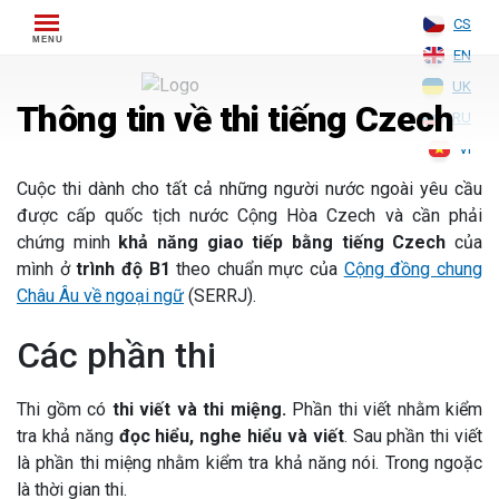
Skip
CS
to
EN
content
UK
Thông tin về thi tiếng Czech
RU
VI
Cuộc thi dành cho tất cả những người nước ngoài yêu cầu
được cấp quốc tịch nước Cộng Hòa Czech và cần phải
chứng minh
khả năng giao tiếp bằng tiếng Czech
của
mình ở
trình độ B1
theo chuẩn mực của
Cộng đồng chung
Châu Âu về ngoại ngữ
(SERRJ).
Các phần thi
Thi gồm có
thi viết và thi miệng.
Phần thi viết nhằm kiểm
tra khả năng
đọc hiểu, nghe hiểu và viết
. Sau phần thi viết
là phần thi miệng nhằm kiểm tra khả năng nói. Trong ngoặc
là thời gian thi.