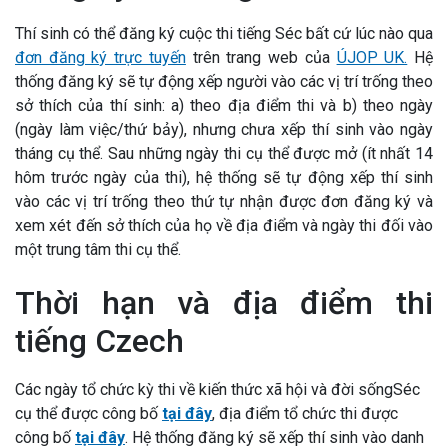
Thí sinh có thể đăng ký cuộc thi tiếng Séc bất cứ lúc nào qua
đơn đăng ký trực tuyến
trên trang web của
ÚJOP UK.
Hệ
thống đăng ký sẽ tự động xếp người vào các vị trí trống theo
sở thích của thí sinh: a) theo địa điểm thi và b) theo ngày
(ngày làm việc/thứ bảy), nhưng chưa xếp thí sinh vào ngày
tháng cụ thể. Sau những ngày thi cụ thể được mở (ít nhất 14
hôm trước ngày của thi), hệ thống sẽ tự động xếp thí sinh
vào các vị trí trống theo thứ tự nhận được đơn đăng ký và
xem xét đến sở thích của họ về địa điểm và ngày thi đối vào
một trung tâm thi cụ thể.
Thời hạn và địa điểm thi
tiếng Czech
Các ngày tổ chức kỳ thi về kiến thức xã hội và đời sốngSéc
cụ thể được công bố
tại đây
, địa điểm tổ chức thi được
công bố
tại đây
. Hệ thống đăng ký sẽ xếp thí sinh vào danh