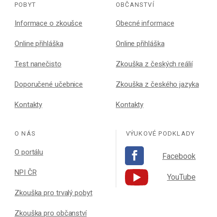
POBYT
OBČANSTVÍ
Informace o zkoušce
Obecné informace
Online přihláška
Online přihláška
Test nanečisto
Zkouška z českých reálií
Doporučené učebnice
Zkouška z českého jazyka
Kontakty
Kontakty
O NÁS
VÝUKOVÉ PODKLADY
O portálu
Facebook
NPI ČR
YouTube
Zkouška pro trvalý pobyt
Zkouška pro občanství