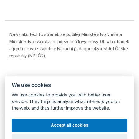
Na vzniku těchto stránek se podílejí Ministerstvo vnitra a
Ministerstvo školství, mládeže a tělovýchovy. Obsah stránek
a jejich provoz zajišťuje Národní pedagogický institut České
republiky (NPI ČR).
We use cookies
We use cookies to provide you with better user
service. They help us analyse what interests you on
the web, and thus further improve the website.
Accept all cookies
© 2026 Národní pedagogický institut České republiky
(NPI ČR)