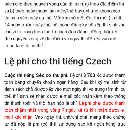
sách chờ theo nguyện vọng của thí sinh: a) theo địa điểm thi
và b) theo ngày (ngày làm việc/thứ bảy), nhưng không xếp
thí sinh vào ngày cụ thể. Mỗi khi mở một đợt thi mới (ít nhất
14 ngày trước ngày thi), hệ thống đăng ký sẽ xếp thí sinh vào
các vị trí trống theo thứ tự nhận đơn đăng , đồng thời xét
đến nguyện vọng về địa điểm và ngày thi để xếp vào một
trung tâm thi cụ thể.
Lệ phí cho thi tiếng Czech
Cuộc thi tiếng Séc có thu phí.
Lệ phí
3 700 Kč
được thanh
toán bằng chuyển khoản ngân hàng. Sau khi ký thí sinh từ
danh sách chờ được xếp vào một ngày thi và trung tâm thi cụ
thể, thí sinh sẽ nhận được e-mail xác nhận kèm theo thông
tin thanh toán và thời hạn nộp lệ phí.
Lệ phí phải được thanh
toán chậm nhất trong vòng 7 ngày kể từ khi nhận được e-
mail xác nhận.
Vào ngảy thi, anh/chị phải mang theo chứng
từ đã nộp lệ phí (có thể sử dụng sao kê ngân hàng trực