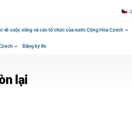
C
hi về cuộc sống và các tổ chức của nước Cộng Hòa Czech
 Czech
Đăng ký thi
n lại