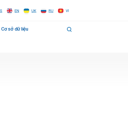
S
EN
UK
RU
VI
Cơ sở dữ liệu