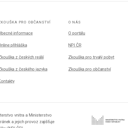
ZKOUŠKA PRO OBČANSTVÍ
O NÁS
Obecné informace
O portálu
Online přihláška
NPI ČR
Zkouška z českých reálií
Zkouška pro trvalý pobyt
Zkouška z českého jazyka
Zkouška pro občanství
Kontakty
terstvo vnitra a Ministerstvo
ránek a jejich provoz zajišťuje