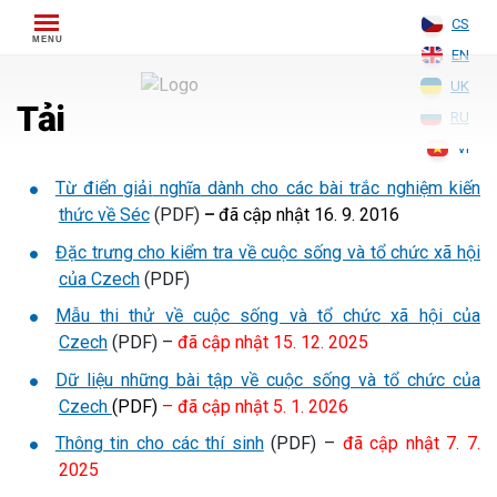
Skip
CS
to
EN
content
UK
Tải
RU
VI
Từ điển giải
n
ghĩa
dành cho các bài trắc nghiệm kiến
thức về Séc
(PDF)
–
đã cập nhật 16. 9. 2016
Đặc trưng cho kiểm tra về cuộc sống và tổ chức xã hội
của
Czech
(PDF)
Mẫu thi thử về cuộc sống và tổ chức xã hội của
Czech
(PDF) –
đã cập nhật 15. 12. 2025
Dữ liệu những bài tập về cuộc sống và tổ chức của
Czech
(PDF)
– đã cập nhật 5. 1. 2026
Thông tin cho các thí sinh
(PDF) –
đã cập nhật 7. 7.
2025