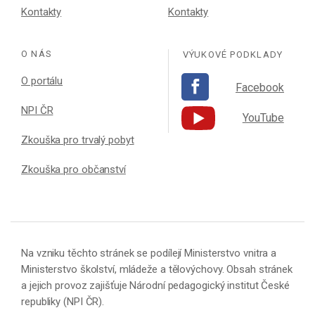
Kontakty
Kontakty
O NÁS
VÝUKOVÉ PODKLADY
O portálu
Facebook
NPI ČR
YouTube
Zkouška pro trvalý pobyt
Zkouška pro občanství
Na vzniku těchto stránek se podílejí Ministerstvo vnitra a
Ministerstvo školství, mládeže a tělovýchovy. Obsah stránek
a jejich provoz zajišťuje Národní pedagogický institut České
republiky (NPI ČR).