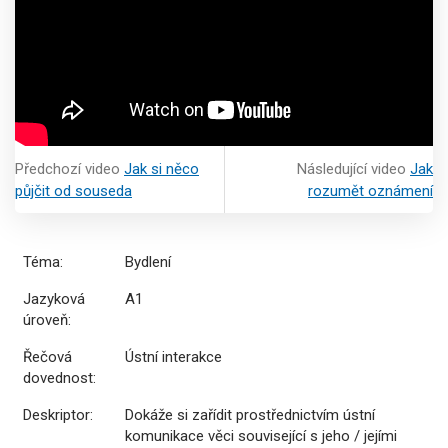
Předchozí video
Jak si něco
Následující video
Jak
půjčit od souseda
rozumět oznámení
Téma:
Bydlení
Jazyková
A1
úroveň:
Řečová
Ústní interakce
dovednost:
Deskriptor:
Dokáže si zařídit prostřednictvím ústní
komunikace věci související s jeho / jejími