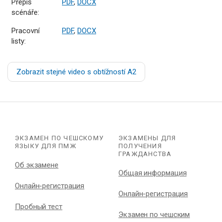
Přepis
PDF
,
DOCX
scénáře:
Pracovní
PDF
,
DOCX
listy:
Zobrazit stejné video s obtížností A2
ЭКЗАМЕН ПО ЧЕШСКОМУ
ЭКЗАМЕНЫ ДЛЯ
ЯЗЫКУ ДЛЯ ПМЖ
ПОЛУЧЕНИЯ
ГРАЖДАНСТВА
Об экзамене
Общая информация
Онлайн-регистрация
Онлайн-регистрация
Пробный тест
Экзамен по чешским