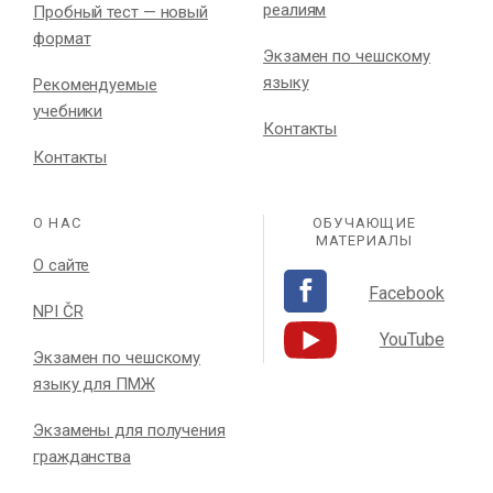
реалиям
Пробный тест — новый
формат
Экзамен по чешскому
языку
Рекомендуемые
учебники
Контакты
Контакты
О НАС
ОБУЧАЮЩИЕ
МАТЕРИАЛЫ
О сайте
Facebook
NPI ČR
YouTube
Экзамен по чешскому
языку для ПМЖ
Экзамены для получения
гражданства