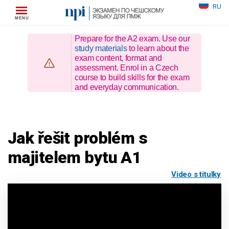
Skip
RU
to
content
Prepare for the A2 exam. Use our
study materials
to learn about the
exam content, format and
assessment. Enrol in a Czech
course to build skills for the exam
and everyday communication.
Jak řešit problém s
majitelem bytu A1
Video s titulky