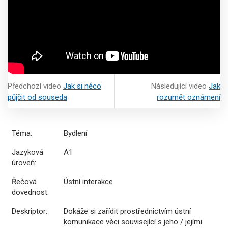
Předchozí video
Jak si něco
Následující video
Jak
půjčit od souseda
rozumět oznámení
Téma:
Bydlení
Jazyková
A1
úroveň:
Řečová
Ústní interakce
dovednost:
Deskriptor:
Dokáže si zařídit prostřednictvím ústní
komunikace věci související s jeho / jejími