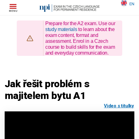
Skip
EN
to
content
Prepare for the A2 exam. Use our
study materials
to learn about the
exam content, format and
assessment. Enrol in a Czech
course to build skills for the exam
and everyday communication.
Jak řešit problém s
majitelem bytu A1
Video s titulky