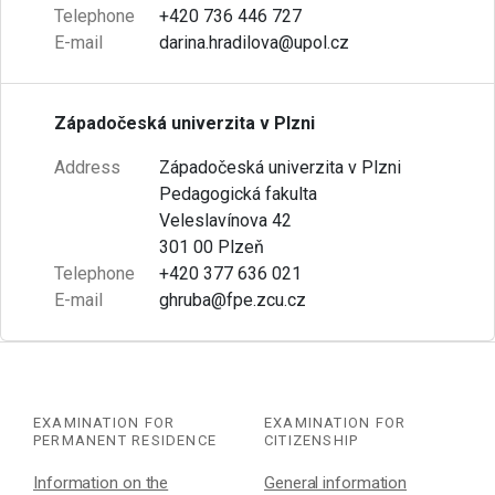
Telephone
+420 736 446 727
E-mail
darina.hradilova@upol.cz
Západočeská univerzita v Plzni
Address
Západočeská univerzita v Plzni
Pedagogická fakulta
Veleslavínova 42
301 00 Plzeň
Telephone
+420 377 636 021
E-mail
ghruba@fpe.zcu.cz
EXAMINATION FOR
EXAMINATION FOR
PERMANENT RESIDENCE
CITIZENSHIP
Information on the
General information