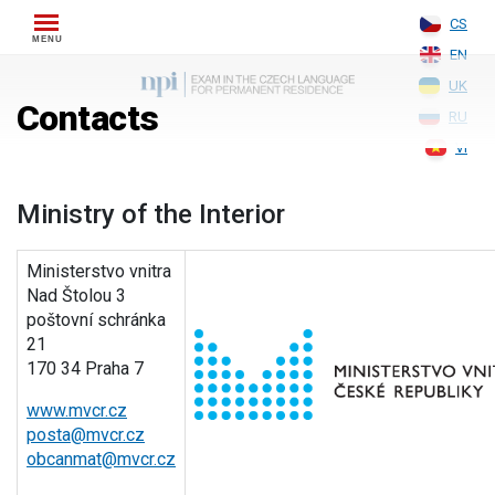
Skip
CS
to
EN
content
UK
Contacts
RU
VI
Ministry of the Interior
Ministerstvo vnitra
Nad Štolou 3
poštovní schránka
21
170 34 Praha 7
www.mvcr.cz
posta@mvcr.cz
obcanmat@mvcr.cz