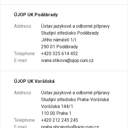
ÚJOP UK Poděbrady
Address
Ústav jazykové a odborné přípravy
Studijní středisko Poděbrady
Jiřího náměstí 1/I
290 01 Poděbrady
Telephone
+420 325 614 452
E-mail
ivana.stikova@ujop.cuni.cz
ÚJOP UK Voršilská
Address
Ústav jazykové a odborné přípravy
Studijní středisko Praha-Voršilská
Voršilská 144/1
110 00 Praha 1
Telephone
+420 212 245 245
E-mail
praha.obcanstvi@ujop.cuni.cz