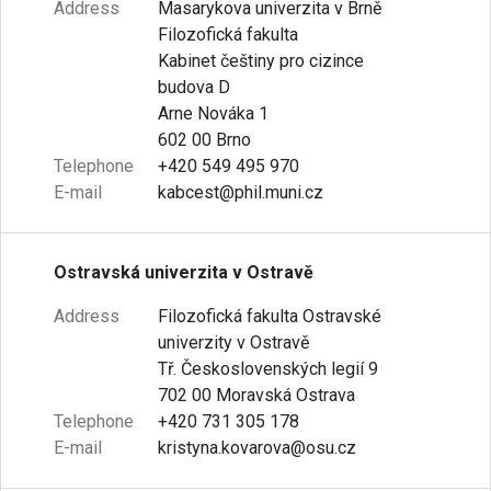
Address
Masarykova univerzita v Brně
Filozofická fakulta
Kabinet češtiny pro cizince
budova D
Arne Nováka 1
602 00 Brno
Telephone
+420 549 495 970
E-mail
kabcest@phil.muni.cz
Ostravská univerzita v Ostravě
Address
Filozofická fakulta Ostravské
univerzity v Ostravě
Tř. Československých legií 9
702 00 Moravská Ostrava
Telephone
+420 731 305 178
E-mail
kristyna.kovarova@osu.cz