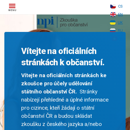
Skip
CS
to
EN
content
UK
RU
VI
Vítejte na oficiálních
stránkách k občanství.
Vítejte na oficiálních stránkách ke
zkoušce pro účely udělování
státního občanství ČR.
Stránky
nabízejí přehledné a úplné informace
pro cizince, kteří žádají o státní
občanství ČR a budou skládat
zkoušku z českého jazyka a/nebo