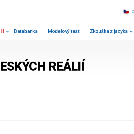
C
ií
Databanka
Modelový test
Zkouška z jazyka
ESKÝCH REÁLIÍ