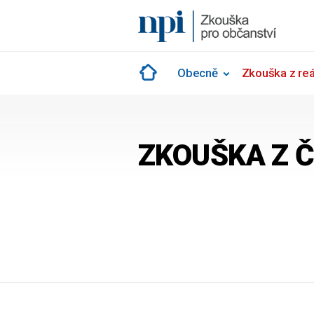
Skip
to
content
Obecně
Zkouška z reál
ZKOUŠKA Z Č