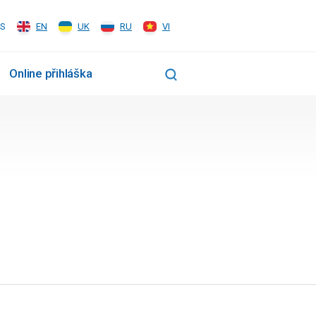
S
EN
UK
RU
VI
Online přihláška