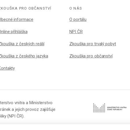
ZKOUŠKA PRO OBČANSTVÍ
O NÁS
Obecné informace
O portálu
Online přihláška
NPI ČR
Zkouška z českých reálií
Zkouška pro trvalý pobyt
Zkouška z českého jazyka
Zkouška pro občanství
Kontakty
terstvo vnitra a Ministerstvo
ránek a jejich provoz zajišťuje
iky (NPI ČR).