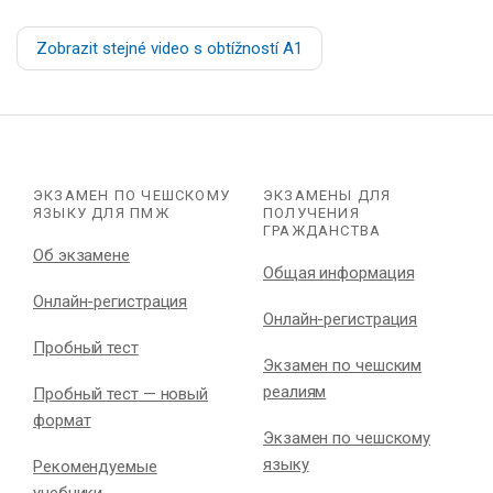
Zobrazit stejné video s obtížností A1
ЭКЗАМЕН ПО ЧЕШСКОМУ
ЭКЗАМЕНЫ ДЛЯ
ЯЗЫКУ ДЛЯ ПМЖ
ПОЛУЧЕНИЯ
ГРАЖДАНСТВА
Об экзамене
Общая информация
Онлайн-регистрация
Онлайн-регистрация
Пробный тест
Экзамен по чешским
реалиям
Пробный тест — новый
формат
Экзамен по чешскому
языку
Рекомендуемые
учебники