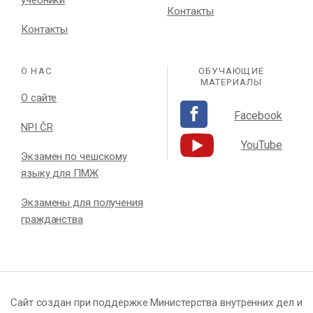
Контакты
Контакты
О НАС
ОБУЧАЮЩИЕ
МАТЕРИАЛЫ
О сайте
Facebook
NPI ČR
YouTube
Экзамен по чешскому
языку для ПМЖ
Экзамены для получения
гражданства
Сайт создан при поддержке Министерства внутренних дел и