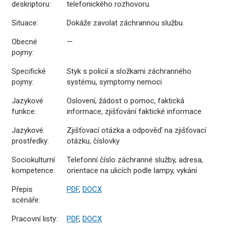
deskriptoru:
telefonického rozhovoru.
Situace:
Dokáže zavolat záchrannou službu.
Obecné
—
pojmy:
Specifické
Styk s policií a složkami záchranného
pojmy:
systému, symptomy nemoci
Jazykové
Oslovení, žádost o pomoc, faktická
funkce:
informace, zjišťování faktické informace
Jazykové
Zjišťovací otázka a odpověď na zjišťovací
prostředky:
otázku, číslovky
Sociokulturní
Telefonní číslo záchranné služby, adresa,
kompetence:
orientace na ulicích podle lampy, vykání
Přepis
PDF
,
DOCX
scénáře:
Pracovní listy:
PDF
,
DOCX