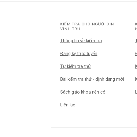
KIỂM TRA CHO NGƯỜI XIN
VĨNH TRÚ
Thông tin về kiểm tra
Đăng ký trực tuyến
Đ
Tự kiểm tra thử
Bài kiểm tra thử - định dạng mới
K
Sách giáo khoa nên có
Liên lạc