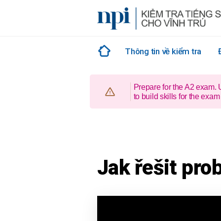
Skip
to
content
Thông tin về kiểm tra
Prepare for the A2 exam.
to build skills for the e
Jak řešit pro