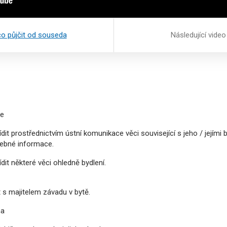
co půjčit od souseda
Následující vide
ce
ídit prostřednictvím ústní komunikace věci související s jeho / její
řebné informace.
dit některé věci ohledně bydlení.
t s majitelem závadu v bytě.
na