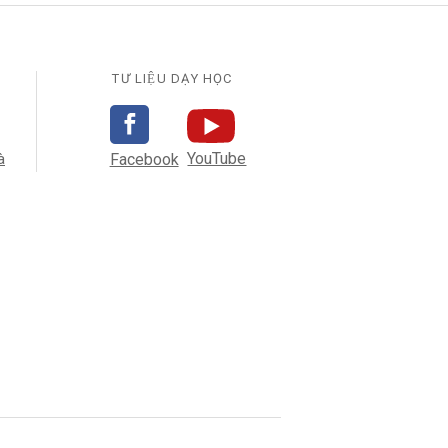
TƯ LIỆU DẠY HỌC
YouTube
̀
Facebook