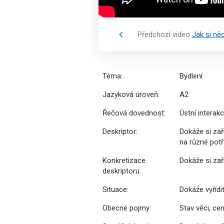
Předchozí video
Jak si ně
Téma:
Bydlení
Jazyková úroveň:
A2
Řečová dovednost:
Ústní interak
Deskriptor:
Dokáže si zař
na různé pot
Konkretizace
Dokáže si zaří
deskriptoru:
Situace:
Dokáže vyřídi
Obecné pojmy:
Stav věci, ce