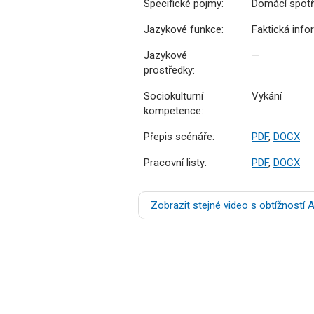
Specifické pojmy:
Domácí spotře
Jazykové funkce:
Faktická info
Jazykové
—
prostředky:
Sociokulturní
Vykání
kompetence:
Přepis scénáře:
PDF
,
DOCX
Pracovní listy:
PDF
,
DOCX
Zobrazit stejné video s obtížností 