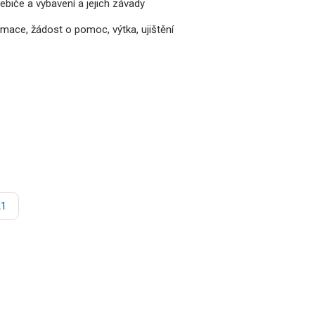
biče a vybavení a jejich závady
rmace, žádost o pomoc, výtka, ujištění
A1