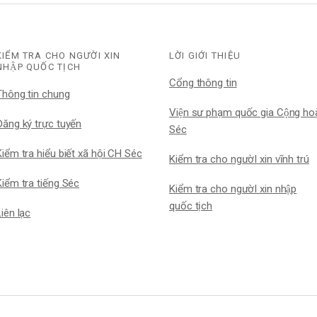
KIỂM TRA CHO NGƯỜI XIN
LỜI GIỚI THIỆU
NHẬP QUỐC TỊCH
Cổng thông tin
Thông tin chung
Viện sư phạm quốc gia Cộng hoa
ăng ký trực tuyến
Séc
Kiểm tra hiểu biết xã hội CH Séc
Kiểm tra cho ngườI xin vĩnh trú
iểm tra tiếng Séc
Kiểm tra cho ngườI xin nhập
quốc tịch
Liên lạc