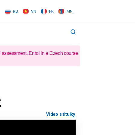
RU
VN
FR
MN
d assessment. Enrol in a Czech course
2
Video s titulky