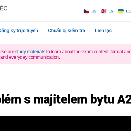
CS
EN
UK
Đăng ký trực tuyến
Chuẩn bị kiểm tra
Liên lạc
 Use our
study materials
to learn about the exam content, format an
xam and everyday communication.
blém s majitelem bytu A