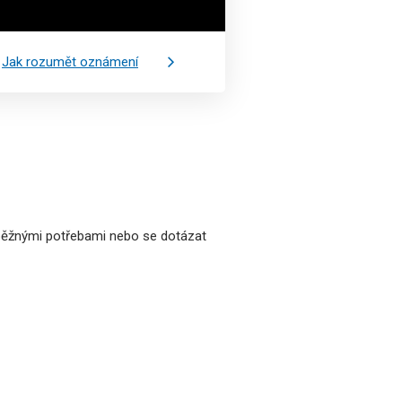
o
Jak rozumět oznámení
mi běžnými potřebami nebo se dotázat