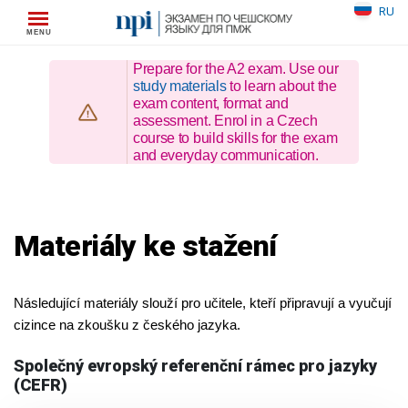
Skip
RU
to
content
Prepare for the A2 exam. Use our
study materials
to learn about the
exam content, format and
assessment. Enrol in a Czech
course to build skills for the exam
and everyday communication.
Materiály ke stažení
Následující materiály slouží pro učitele, kteří připravují a vyučují
cizince na zkoušku z českého jazyka.
Společný evropský referenční rámec pro jazyky
(CEFR)