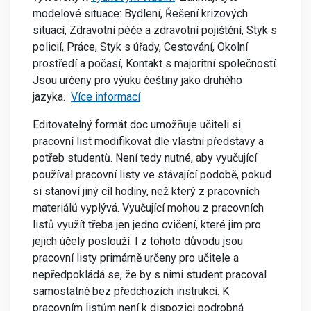
modelové situace: Bydlení, Řešení krizových
situací, Zdravotní péče a zdravotní pojištění, Styk s
policií, Práce, Styk s úřady, Cestování, Okolní
prostředí a počasí, Kontakt s majoritní společností.
Jsou určeny pro výuku češtiny jako druhého
jazyka.
Více informací
Editovatelný formát doc umožňuje učiteli si
pracovní list modifikovat dle vlastní představy a
potřeb studentů. Není tedy nutné, aby vyučující
používal pracovní listy ve stávající podobě, pokud
si stanoví jiný cíl hodiny, než který z pracovních
materiálů vyplývá. Vyučující mohou z pracovních
listů využít třeba jen jedno cvičení, které jim pro
jejich účely poslouží. I z tohoto důvodu jsou
pracovní listy primárně určeny pro učitele a
nepředpokládá se, že by s nimi student pracoval
samostatně bez předchozích instrukcí. K
pracovním listům není k dispozici podrobná