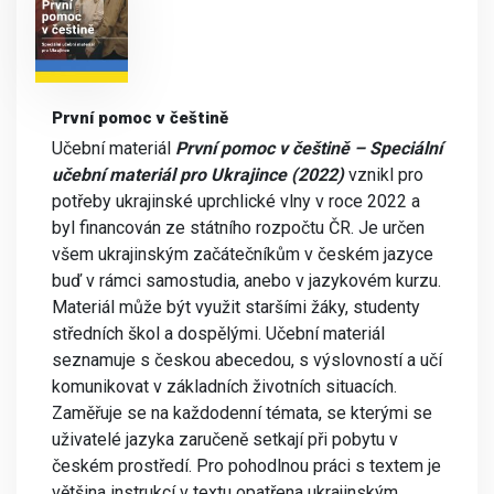
První pomoc v češtině
Učební materiál
První pomoc v češtině – Speciální
učební materiál pro Ukrajince (2022)
vznikl pro
potřeby ukrajinské uprchlické vlny v roce 2022 a
byl financován ze státního rozpočtu ČR. Je určen
všem ukrajinským začátečníkům v českém jazyce
buď v rámci samostudia, anebo v jazykovém kurzu.
Materiál může být využit staršími žáky, studenty
středních škol a dospělými. Učební materiál
seznamuje s českou abecedou, s výslovností a učí
komunikovat v základních životních situacích.
Zaměřuje se na každodenní témata, se kterými se
uživatelé jazyka zaručeně setkají při pobytu v
českém prostředí. Pro pohodlnou práci s textem je
většina instrukcí v textu opatřena ukrajinským