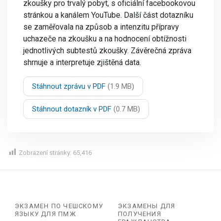
zkoušky pro trvalý pobyt, s oficiální facebookovou
stránkou a kanálem YouTube. Další část dotazníku
se zaměřovala na způsob a intenzitu přípravy
uchazeče na zkoušku a na hodnocení obtížnosti
jednotlivých subtestů zkoušky. Závěrečná zpráva
shrnuje a interpretuje zjištěná data.
Stáhnout zprávu v PDF
(1.9 MB)
Stáhnout dotazník v PDF
(0.7 MB)
Zobrazení stránky:
65,416
ЭКЗАМЕН ПО ЧЕШСКОМУ
ЭКЗАМЕНЫ ДЛЯ
ЯЗЫКУ ДЛЯ ПМЖ
ПОЛУЧЕНИЯ