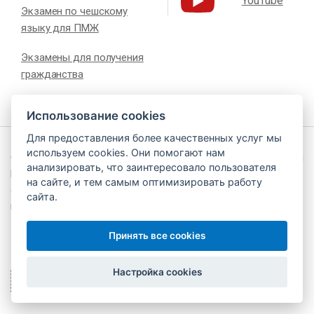
YouTube
Экзамен по чешскому
языку для ПМЖ
Экзамены для получения
гражданства
Использование cookies
Для предоставления более качественных услуг мы
используем cookies. Они помогают нам
Сайт создан при поддержке Министерства внутренних дел и
анализировать, что заинтересовало пользователя
Министерства образования Чешской Республики. За
на сайте, и тем самым оптимизировать работу
содержание и работу сайта отвечает Национальный
сайта.
педагогический институт Чешской Республики (NPI ČR).
Принять все cookies
Настройка cookies