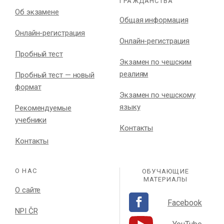
ГРАЖДАНСТВА
Об экзамене
Общая информация
Онлайн-регистрация
Онлайн-регистрация
Пробный тест
Экзамен по чешским
реалиям
Пробный тест — новый
формат
Экзамен по чешскому
языку
Рекомендуемые
учебники
Контакты
Контакты
О НАС
ОБУЧАЮЩИЕ
МАТЕРИАЛЫ
О сайте
Facebook
NPI ČR