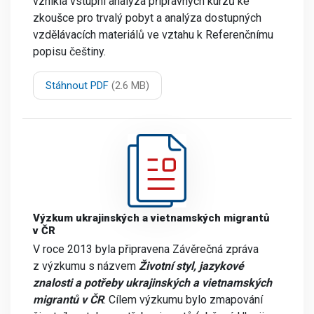
vznikla vstupní analýza přípravných kurzů ke
zkoušce pro trvalý pobyt a analýza dostupných
vzdělávacích materiálů ve vztahu k Referenčnímu
popisu češtiny.
Stáhnout PDF
(2.6 MB)
Výzkum ukrajinských a vietnamských migrantů
v ČR
V roce 2013 byla připravena Závěrečná zpráva
z výzkumu s názvem
Životní styl, jazykové
znalosti a potřeby ukrajinských a vietnamských
migrantů v ČR
. Cílem výzkumu bylo zmapování