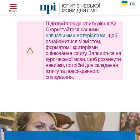
Skip
UK
to
content
Підготуйтеся до іспиту рівня A2.
Скористайтеся нашими
навчальними матеріалами
, щоб
ознайомитися зі змістом,
форматом і критеріями
оцінювання іспиту. Запишіться на
курс чеської мови, щоб розвинути
навички, потрібні для складання
іспиту та повсякденного
спілкування.