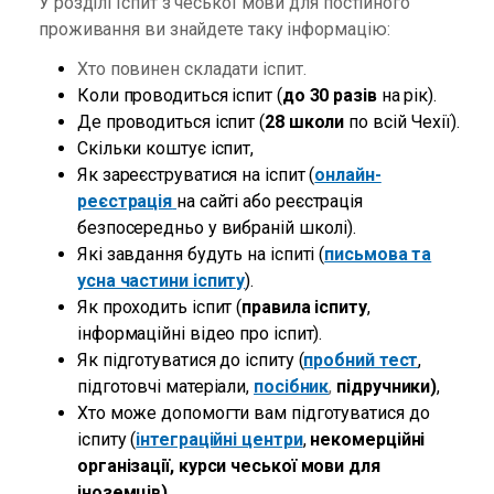
У розділі Іспит з чеської мови для постійного
проживання ви знайдете таку інформацію:
Хто повинен складати іспит.
Коли проводиться іспит (
до 30 разів
на рік).
Де проводиться іспит (
28 школи
по всій Чехії).
Скільки коштує іспит,
Як зареєструватися на іспит (
онлайн-
реєстрація
на сайті або реєстрація
безпосередньо у вибраній школі).
Які завдання будуть на іспиті (
письмова та
усна частини іспиту
).
Як проходить іспит (
правила іспиту
,
інформаційні відео про іспит).
Як підготуватися до іспиту (
пробний тест
,
підготовчі матеріали,
посібник
,
підручники)
,
Хто може допомогти вам підготуватися до
іспиту (
інтеграційні центри
,
некомерційні
організації, курси чеської мови для
іноземців).