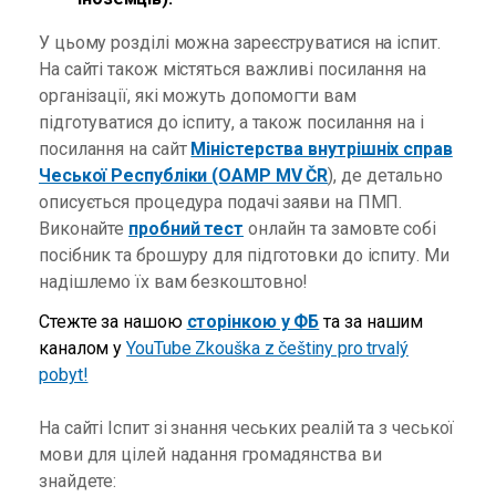
У цьому розділі можна зареєструватися на іспит.
На сайті також містяться важливі посилання на
організації, які можуть допомогти вам
підготуватися до іспиту, а також посилання на і
посилання на сайт
Міністерства внутрішніх справ
Чеської Республіки (OAMP MV ČR
), де детально
описується процедура подачі заяви на ПМП.
Виконайте
пробний тест
онлайн та замовте собі
посібник та брошуру для підготовки до іспиту. Ми
надішлемо їх вам безкоштовно!
Стежте за нашою
сторінкою у ФБ
та за нашим
каналом у
YouTube Zkouška z češtiny pro trvalý
pobyt!
На сайті Іспит зі знання чеських реалій та з чеської
мови для цілей надання громадянства ви
знайдете: