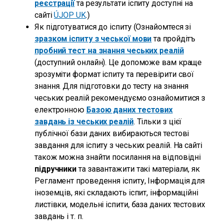
реєстрації
та результати іспиту доступні на
сайті
ÚJOP UK
.)
Як підготуватися до іспиту (Ознайомтеся зі
зразком іспиту з чеської мови
та пройдітъ
пробний тест на знання чеських реалій
(доступний онлайн). Це допоможе вам краще
зрозуміти формат іспиту та перевірити свої
знання. Для підготовки до тесту на знання
чеських реалій рекомендуємо ознайомитися з
електронною
Базою даних тестових
завдань із чеських реалій
. Тільки з цієї
публічної бази даних вибираються тестові
завдання для іспиту з чеських реалій. На сайті
також можна знайти посилання на відповідні
підручники
та завантажити такі матеріали, як
Регламент проведення іспиту, Інформація для
іноземців, які складають іспит, інформаційні
листівки, модельні іспити, база даних тестових
завдань і т. п.