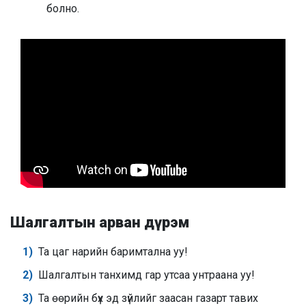
болно.
Шалгалтын арван дүрэм
Та цаг нарийн баримтална уу!
Шалгалтын танхимд гар утсаа унтраана уу!
Та өөрийн бүх эд зүйлийг заасан газарт тавих