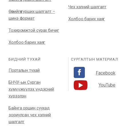
Чех хэлний шалгалт
Өөрийгөө турших шалгалт –
шинэ формат
Холбоо барих хаяг
Тохиромжтой сурах бичиг
Холбоо барих хаяг
БИДНИЙ ТУХАЙ
СУРГАЛТЫН МАТЕРИАЛ
Порталын тухай
Facebook
БНЧУ-ын Сурган
YouTube
хүмүүжүүлэх үндэсний
хүрээлэн
Байнга оршин суухад
зориулсан чех хэлний
шалгалт