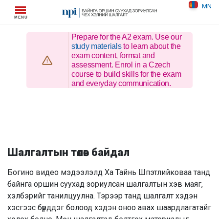
Skip
MN
to
content
Prepare for the A2 exam. Use our
study materials
to learn about the
exam content, format and
assessment. Enrol in a Czech
course to build skills for the exam
and everyday communication.
Шалгалтын төлөв байдал
Богино видео мэдээлэлд Ха Тайнь Шпэтлийковаа танд
байнга оршин суухад зориулсан шалгалтын хэв маяг,
хэлбэрийг танилцуулна. Тэрээр танд шалгалт хэдэн
хэсгээс бүрддэг болоод хэдэн оноо авах шаардлагатайг