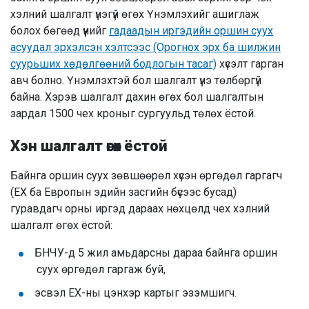
хэлний шалгалт үнэгүй өгөх Үнэмлэхийг ашиглаж
болох бөгөөд үүнийг
гадаадын иргэдийн оршин суух
асуудал эрхэлсэн хэлтсээс (Орогнох эрх ба шилжин
суурьших хөдөлгөөний бодлогын тасаг)
хүсэлт гарган
авч болно. Үнэмлэхтэй бол шалгалт үнэ төлбөргүй
байна. Хэрэв шалгалт дахин өгөх бол шалгалтын
зардал 1500 чех кроныг сургуульд төлөх ёстой.
Хэн шалгалт өгөх ёстой
Байнга оршин суух зөвшөөрөл хүсэн өргөдөл гаргагч
(ЕХ ба Европын эдийн засгийн бүсээс бусад)
гуравдагч орны иргэд дараах нөхцөлд чех хэлний
шалгалт өгөх ёстой:
БНЧУ-д 5 жил амьдарсны дараа байнга оршин
суух өргөдөл гаргаж буй,
эсвэл ЕХ-ны цэнхэр картыг эзэмшигч.