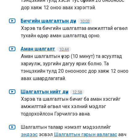
тэнцэхийн тулд хэсэг тус бүрийн 20 онооноос
дор хаяж 12 оноо авах хэрэгтэй.
Бичгийн шалгалтын дүн
10:03
Хэрэв та бичгийн шалгалтаа амжилттай өгвөл
тухайн өдөр аман шалгалтад орно.
Аман шалгалт
10:44
Аман шалгалтын үеэр (10 минут) та асуултад
хариулж, зургийн дагуу ярих болно. Та
тэнцэхийн тулд 20 онооноос дор хаяж 12 оноо
авах шаардлагатай.
Шалгалтын нийт дүн
12:58
Хэрэв та шалгалтын бичиг ба аман хэсгийг
амжилттай өгвөл чех хэлний мэдлэг
тодорхойлсон Гэрчилгээ авна.
Шалгалтын талаар нэмэлт мэдээллийг
эндээс
эсвэл
Шалгалтын гарын авлагаас
авч