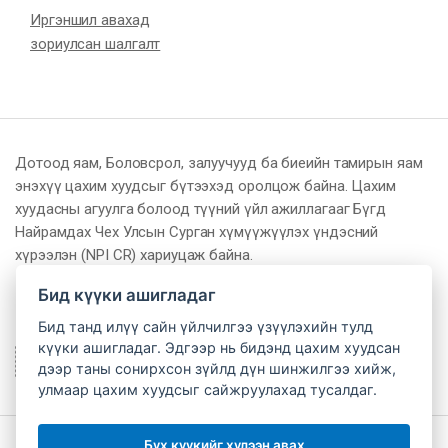
Иргэншил авахад
зориулсан шалгалт
Дотоод яам, Боловсрол, залуучууд ба биеийн тамирын яам
энэхүү цахим хуудсыг бүтээхэд оролцож байна. Цахим
хуудасны агуулга болоод түүний үйл ажиллагааг Бүгд
Найрамдах Чех Улсын Сурган хүмүүжүүлэх үндэсний
хүрээлэн (NPI CR) хариуцаж байна.
Бид күүки ашигладаг
Бид танд илүү сайн үйлчилгээ үзүүлэхийн тулд
күүки ашигладаг. Эдгээр нь бидэнд цахим хуудсан
дээр таны сонирхсон зүйлд дүн шинжилгээ хийж,
улмаар цахим хуудсыг сайжруулахад тусалдаг.
Бүх күүкийг хүлээн авах