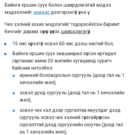
Байнга оршин суух болон шаардлагатай мэдээ
мэдээллийг
эндээс
дэлгэрэнгүй үзнэ үү.
Чех хэлний зохих мэдлэгийг тодорхойлсон баримт
бичгийг дараах хүмүүс үзүүлэх
шаардлагагүй
.
15 нас хүрээгүй эсвэл 60-аас дээш настай бол,
Байнга оршин суух зөвшөөрөл хүссэн өргөдөл
гаргахаас өмнө 20 жилийн хугацаанд сурагч
байснаа нотолбол:
ерөнхий боловсролын сургууль (доод тал нь 1
хичээлийн жил),
эсвэл дунд сургууль (доод тал нь 1 хичээлийн
жил),
эсвэл чех хэл дээр сургалтаа явуулдаг дээд
сургууль эсвэл чех хэлний гүнзгийрүүлсэн
сургалттай дээд сургуулийн оюутан (доод тал
нь 1 хичээлийн жил),