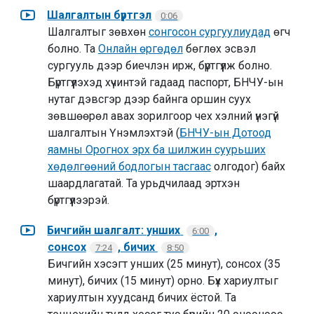
Шалгалтын бүртгэл
0:06
Шалгалтыг зөвхөн
сонгосон сургуулиудад
өгч
болно. Та
Онлайн өргөдөл
бөглөх эсвэл
сургууль дээр биечлэн ирж, бүртгүүлж болно.
Бүртгүүлэхэд хүчинтэй гадаад паспорт, БНЧУ-ын
нутаг дэвсгэр дээр байнга оршин суух
зөвшөөрөл авах зорилгоор чех хэлний үнэгүй
шалгалтын Үнэмлэхтэй (
БНЧУ-ын Дотоод
яамны Орогнох эрх ба шилжин суурьших
хөдөлгөөний бодлогын тасгаас
олгодог) байх
шаардлагатай. Та урьдчилаад эртхэн
бүртгүүлээрэй.
Бичгийн шалгалт: унших
,
6:00
сонсох
, бичих
7:24
8:50
Бичгийн хэсэгт унших (25 минут), сонсох (35
минут), бичих (15 минут) орно. Бүх хариултыг
хариултын хуудсанд бичих ёстой. Та