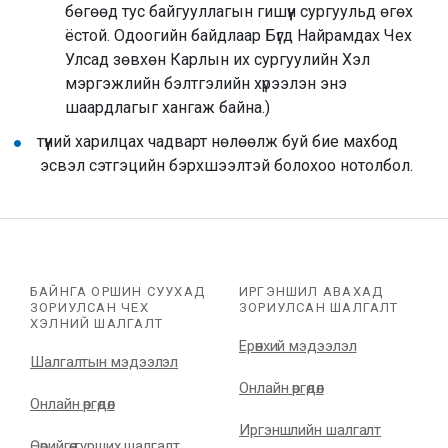
бөгөөд тус байгууллагын гишүүн сургуульд өгөх
ёстой. Одоогийн байдлаар Бүгд Найрамдах Чех
Улсад зөвхөн Карлын их сургуулийн Хэл
мэргэжлийн бэлтгэлийн хүрээлэн энэ
шаардлагыг хангаж байна.)
түүний харилцах чадварт нөлөөлж буй бие махбод
эсвэл сэтгэцийн бэрхшээлтэй болохоо нотолбол.
БАЙНГА ОРШИН СУУХАД
ИРГЭНШИЛ АВАХАД
ЗОРИУЛСАН ЧЕХ
ЗОРИУЛСАН ШАЛГАЛТ
ХЭЛНИЙ ШАЛГАЛТ
Ерөнхий мэдээлэл
Шалгалтын мэдээлэл
Онлайн өргөдөл
Онлайн өргөдөл
Иргэншлийн шалгалт
Өөрийгөө турших шалгалт