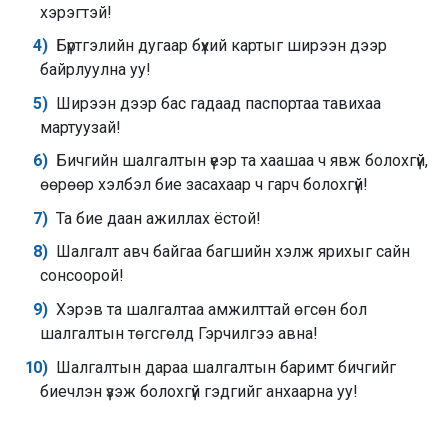
хэрэгтэй!
Бүртгэлийн дугаар бүхий картыг ширээн дээр
байрлуулна уу!
Ширээн дээр бас гадаад паспортаа тавихаа
мартуузай!
Бичгийн шалгалтын үеэр та хаашаа ч явж болохгүй,
өөрөөр хэлбэл бие засахаар ч гарч болохгүй!
Та бие даан ажиллах ёстой!
Шалгалт авч байгаа багшийн хэлж ярихыг сайн
сонсоорой!
Хэрэв та шалгалтаа амжилттай өгсөн бол
шалгалтын төгсгөлд Гэрчилгээ авна!
Шалгалтын дараа шалгалтын баримт бичгийг
биечлэн үзэж болохгүй гэдгийг анхаарна уу!