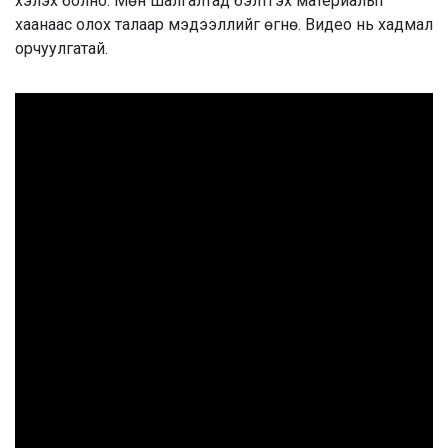
хэлэх болно. Мөн шалгалтад бэлтгэх материалыг
хаанаас олох талаар мэдээллийг өгнө. Видео нь хадмал
орчуулгатай.