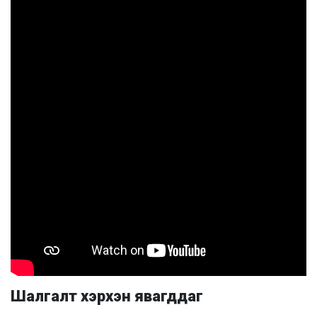
Шалгалт хэрхэн явагддаг