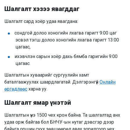
Шалгалт хэзээ явагддаг
Шалгалт сард хоёр удаа явагдана:
сондгой долоо хоногийн лхагва гаригт 9:00 цаг
эсвэл тэгш долоо хоногийн лхагва гаригт 13:00
цагаас,
ихэвчлэн сарын хоёр дахь бямба гаригийн 9:00
цагаас.
Шалгалтын хуваарийг сургуулийн хамт
баталгаажуулах шаардлагатай. Дэлгэрэнгүй
Онлайн
өргөдлөөс
харна уу.
Шалгалт ямар үнэтэй
Шалгалтын үнэ 1500 чех крон байна. Та шалгалтад анх
удаа орж байгаа бол БНЧУ-ын нутаг дэвсгэр дээр
байнга оршин суух зөвшөөрөл авах зорилгоор чех