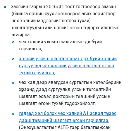
Засгийн газрын 2016/31 тоот тогтоолоор заасан
(байнга оршин суух зөвшөөрөл авах зорилгоор
чех хэлний мэдлэгийг нотлох тухай)
шалгалтуудын аль нэгийг өгсөн тодорхойлолтыг
авчирна:
чех хэлний улсын шалгалтын дүн бүхий
гэрчилгээ,
хэлний улсын шалгалт авах эрх бүхий хэлний
сургуульд чех хэлний улсын шалгалт өгсөн
тухай гэрчилгээ,
чех хэл дээр явагдсан сургалтын хөтөлбөрийн
хүрээнд дээд сургуульд улсын төгсөлтийн
шалгалт эсвэл докторын төвшний улсын
шалгалт өгсөн тухай тодорхойлолт,
гадаад хэл болох чех хэлний A1 эсвэл түүнээс
дээш төвшний шалгалт өгсөн гэрчилгээ.
(Энэхүү шалгалтыг ALTE-гээр баталгаажсан