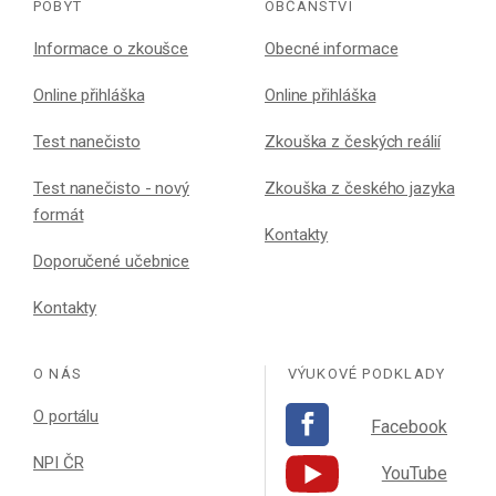
POBYT
OBČANSTVÍ
Informace o zkoušce
Obecné informace
Online přihláška
Online přihláška
Test nanečisto
Zkouška z českých reálií
Test nanečisto - nový
Zkouška z českého jazyka
formát
Kontakty
Doporučené učebnice
Kontakty
O NÁS
VÝUKOVÉ PODKLADY
O portálu
Facebook
NPI ČR
YouTube