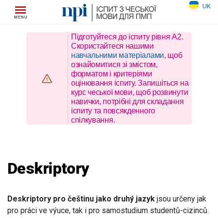
Skip
UK
to
content
Підготуйтеся до іспиту рівня A2.
Скористайтеся нашими
навчальними матеріалами
, щоб
ознайомитися зі змістом,
форматом і критеріями
оцінювання іспиту. Запишіться на
курс чеської мови, щоб розвинути
навички, потрібні для складання
іспиту та повсякденного
спілкування.
Deskriptory
Deskriptory pro češtinu jako druhý jazyk
jsou určeny jak
pro práci ve výuce, tak i pro samostudium studentů-cizinců.