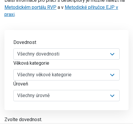
Další informace pro práci s deskriptory je možné nalézt na
Metodickém portálu RVP
a v
Metodické příručce EJP v
praxi
.
Dovednost
Věková kategorie
Úroveň
Zvolte dovednost.