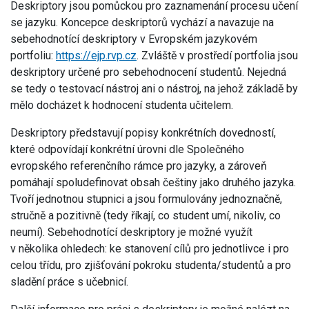
Deskriptory jsou pomůckou pro zaznamenání procesu učení
se jazyku. Koncepce deskriptorů vychází a navazuje na
sebehodnotící deskriptory v Evropském jazykovém
portfoliu:
https://ejp.rvp.cz
. Zvláště v prostředí portfolia jsou
deskriptory určené pro sebehodnocení studentů. Nejedná
se tedy o testovací nástroj ani o nástroj, na jehož základě by
mělo docházet k hodnocení studenta učitelem.
Deskriptory představují popisy konkrétních dovedností,
které odpovídají konkrétní úrovni dle Společného
evropského referenčního rámce pro jazyky, a zároveň
pomáhají spoludefinovat obsah češtiny jako druhého jazyka.
Tvoří jednotnou stupnici a jsou formulovány jednoznačně,
stručně a pozitivně (tedy říkají, co student umí, nikoliv, co
neumí). Sebehodnotící deskriptory je možné využít
v několika ohledech: ke stanovení cílů pro jednotlivce i pro
celou třídu, pro zjišťování pokroku studenta/studentů a pro
sladění práce s učebnicí.