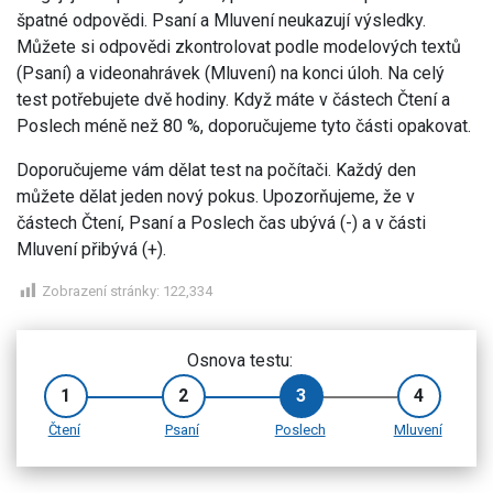
špatné odpovědi. Psaní a Mluvení neukazují výsledky.
Můžete si odpovědi zkontrolovat podle modelových textů
(Psaní) a videonahrávek (Mluvení) na konci úloh. Na celý
test potřebujete dvě hodiny. Když máte v částech Čtení a
Poslech méně než 80 %, doporučujeme tyto části opakovat.
Doporučujeme vám dělat test na počítači. Každý den
můžete dělat jeden nový pokus. Upozorňujeme, že v
částech Čtení, Psaní a Poslech čas ubývá (-) a v části
Mluvení přibývá (+).
Zobrazení stránky:
122,334
Osnova testu:
1
2
3
4
Čtení
Psaní
Poslech
Mluvení