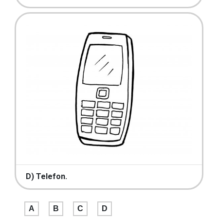
D) Telefon.
A
B
C
D