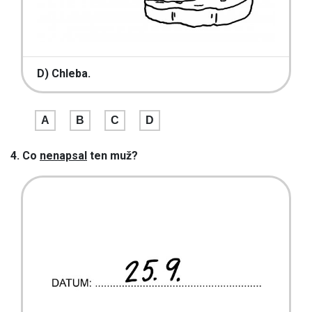
D) Chleba.
A
B
C
D
4. Co
nenapsal
ten muž?