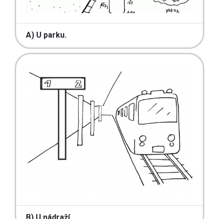
A) U parku.
B) U nádraží.