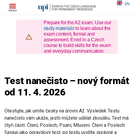
Skip
EN
to
content
Prepare for the A2 exam. Use our
study materials
to learn about the
exam content, format and
assessment. Enrol in a Czech
course to build skills for the exam
and everyday communication.
Test nanečisto – nový formát
od 11. 4. 2026
Otestujte, jak umíte česky na úrovni A2. Výsledek Testu
nanečisto vám ukáže, jestli můžete udělat zkoušku. Test má
čtyři části: Čtení, Poslech, Psaní, Mluvení. Čtení a Poslech
funguji jako opravdový test, po testu uvidíte správné a