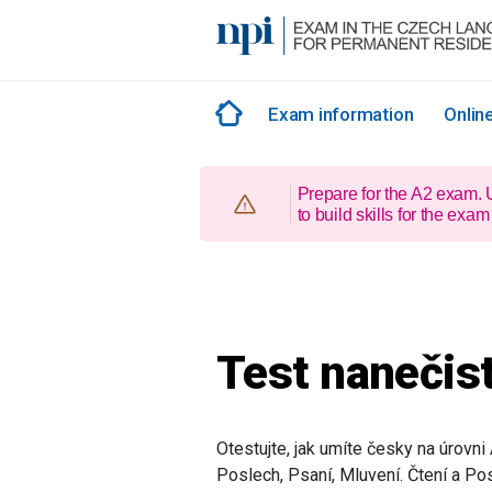
Skip
to
content
Exam information
Online
Prepare for the A2 exam.
to build skills for the e
Test nanečist
Otestujte, jak umíte česky na úrovni
Poslech, Psaní, Mluvení. Čtení a Po