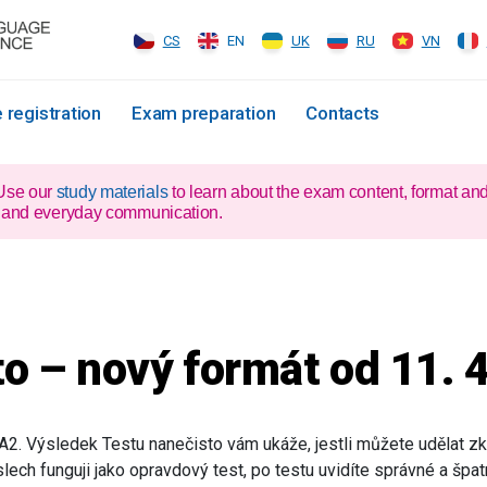
CS
EN
UK
RU
VN
 registration
Exam preparation
Contacts
 Use our
study materials
to learn about the exam content, format an
xam and everyday communication.
o – nový formát od 11. 
 A2. Výsledek Testu nanečisto vám ukáže, jestli můžete udělat zko
slech funguji jako opravdový test, po testu uvidíte správné a špa