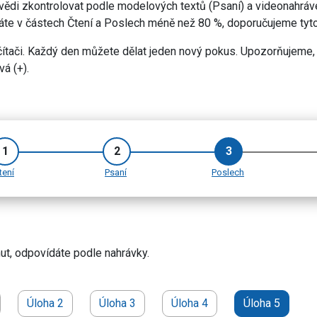
ědi zkontrolovat podle modelových textů (Psaní) a videonahráve
máte v částech Čtení a Poslech méně než 80 %, doporučujeme tyto
ítači. Každý den můžete dělat jeden nový pokus. Upozorňujeme, 
vá (+).
1
2
3
tení
Psaní
Poslech
ut, odpovídáte podle nahrávky.
Úloha 2
Úloha 3
Úloha 4
Úloha 5