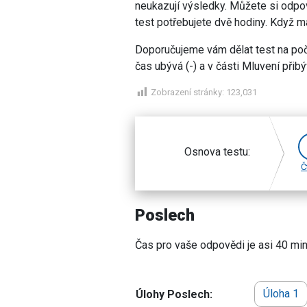
neukazují výsledky. Můžete si odpov
test potřebujete dvě hodiny. Když 
Doporučujeme vám dělat test na poč
čas ubývá (-) a v části Mluvení přibý
Zobrazení stránky:
123,031
Osnova testu:
Č
Poslech
Čas pro vaše odpovědi je asi 40 min
Úloha 1
Úlohy Poslech: