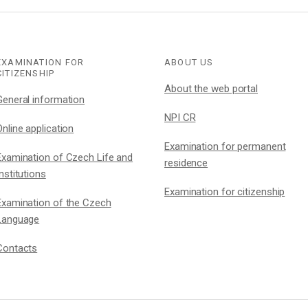
EXAMINATION FOR
ABOUT US
CITIZENSHIP
About the web portal
General information
NPI CR
Online application
Examination for permanent
Examination of Czech Life and
residence
Institutions
Examination for citizenship
Examination of the Czech
Language
Contacts