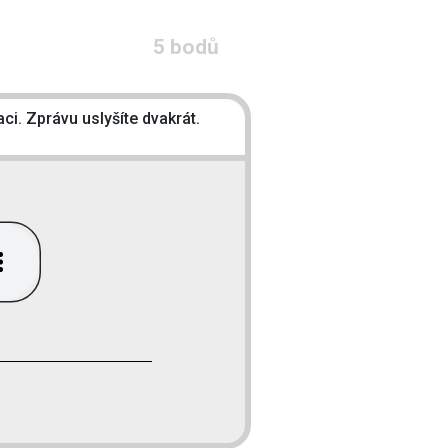
5 bodů
i. Zprávu uslyšíte dvakrát.