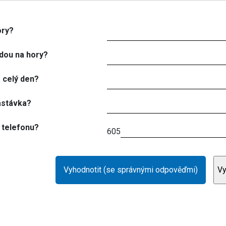
ory?
dou na hory?
a celý den?
astávka?
 telefonu?
605