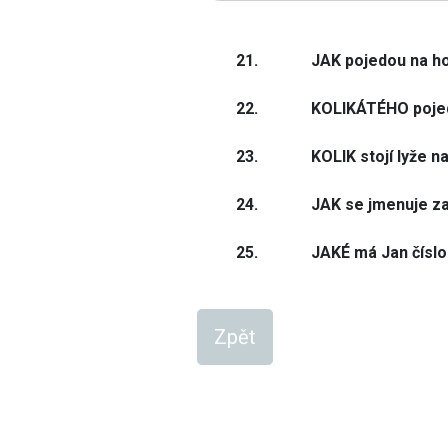
21.
JAK pojedou na h
22.
KOLIKÁTÉHO poje
23.
KOLIK stojí lyže n
24.
JAK se jmenuje z
25.
JAKÉ má Jan číslo
Zpět