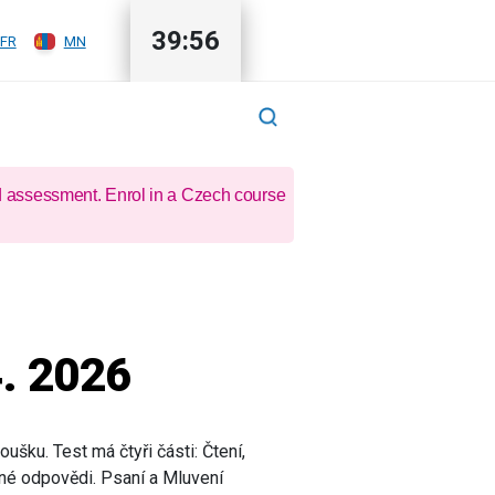
39:55
FR
MN
d assessment. Enrol in a Czech course
4. 2026
ušku. Test má čtyři části: Čtení,
tné odpovědi. Psaní a Mluvení