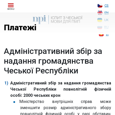
Skip
CS
to
EN
content
UK
Платежі
RU
VI
Адміністративний збір за
надання громадянства
Чеської Республіки
Адміністративний збір за надання громадянства
Чеської Республіки повнолітній фізичній
особі:
2000 чеських крон
Міністерство внутрішніх справ може
зменшити розмір адміністративного збору
повнолітній фізичній особі у разі обставин,