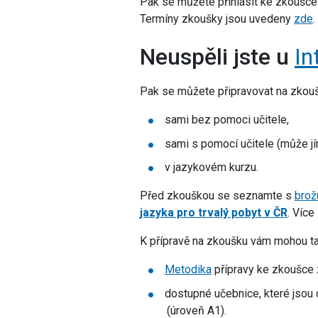
Pak se můžete přihlásit ke zkoušce 
Termíny zkoušky jsou uvedeny
zde
.
Neuspěli jste u
In
Pak se můžete připravovat na zkouš
sami bez pomoci učitele,
sami s pomocí učitele (může jím
v jazykovém kurzu.
Před zkouškou se seznamte s
brož
jazyka pro trvalý pobyt v ČR
. Více
K přípravě na zkoušku vám mohou t
Metodika
přípravy ke zkoušce z
dostupné učebnice, které jsou 
(úroveň A1).