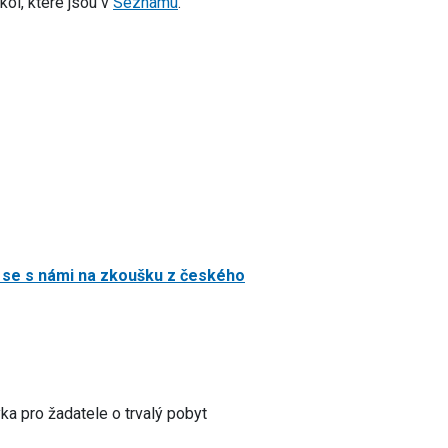
kol, které jsou v
Seznamu
.
 se s námi na zkoušku z českého
a pro žadatele o trvalý pobyt