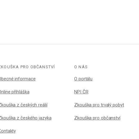
ZKOUŠKA PRO OBČANSTVÍ
O NÁS
Obecné informace
O portálu
Online přihláška
NPI ČR
Zkouška z českých reálií
Zkouška pro trvalý pobyt
Zkouška z českého jazyka
Zkouška pro občanství
Kontakty