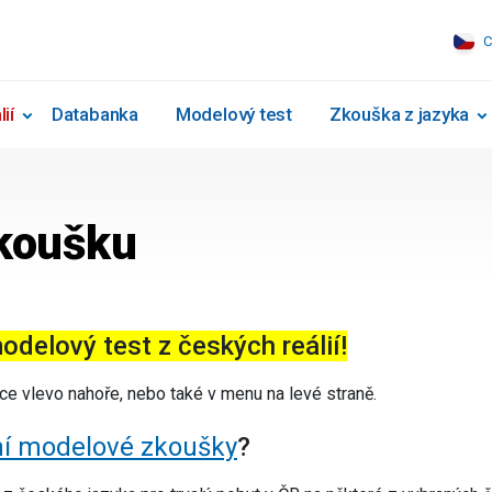
C
ií
Databanka
Modelový test
Zkouška z jazyka
zkoušku
modelový test z českých reálií!
ožce vlevo nahoře, nebo také v menu na levé straně.
vní modelové zkoušky
?