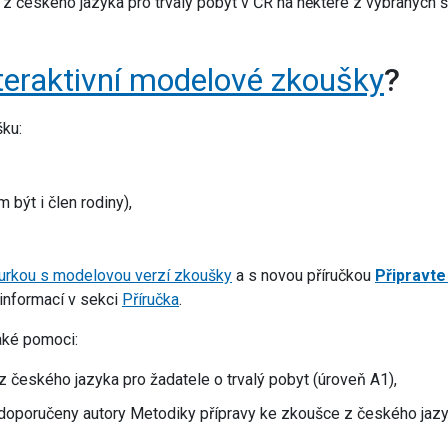
z českého jazyka pro trvalý pobyt v ČR na některé z vybraných š
teraktivní modelové zkoušky
?
ku:
 být i člen rodiny),
urkou s modelovou verzí zkoušky
a s novou příručkou
Připravte
 informací v sekci
Příručka
.
aké pomoci:
 českého jazyka pro žadatele o trvalý pobyt (úroveň A1),
doporučeny autory Metodiky přípravy ke zkoušce z českého jazyk