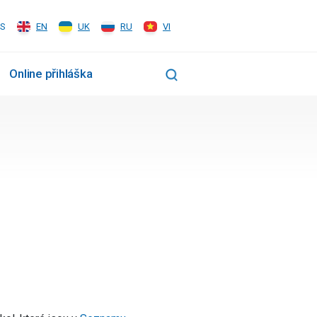
S
EN
UK
RU
VI
Online přihláška