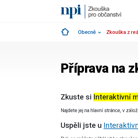
Skip
to
content
Obecně
Zkouška z reál
Příprava na 
Zkuste si
Interaktivní 
Najdete jej na hlavní stránce, v zál
Uspěli jste u
Interakti